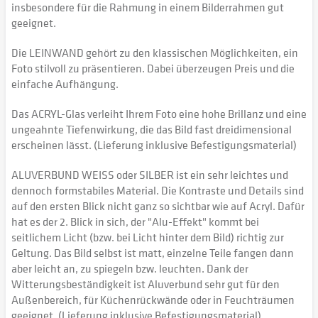
insbesondere für die Rahmung in einem Bilderrahmen gut
geeignet.
Die LEINWAND gehört zu den klassischen Möglichkeiten, ein
Foto stilvoll zu präsentieren. Dabei überzeugen Preis und die
einfache Aufhängung.
Das ACRYL-Glas verleiht Ihrem Foto eine hohe Brillanz und eine
ungeahnte Tiefenwirkung, die das Bild fast dreidimensional
erscheinen lässt. (Lieferung inklusive Befestigungsmaterial)
ALUVERBUND WEISS oder SILBER ist ein sehr leichtes und
dennoch formstabiles Material. Die Kontraste und Details sind
auf den ersten Blick nicht ganz so sichtbar wie auf Acryl. Dafür
hat es der 2. Blick in sich, der "Alu-Effekt" kommt bei
seitlichem Licht (bzw. bei Licht hinter dem Bild) richtig zur
Geltung. Das Bild selbst ist matt, einzelne Teile fangen dann
aber leicht an, zu spiegeln bzw. leuchten. Dank der
Witterungsbeständigkeit ist Aluverbund sehr gut für den
Außenbereich, für Küchenrückwände oder in Feuchträumen
geeignet. (Lieferung inklusive Befestigungsmaterial)