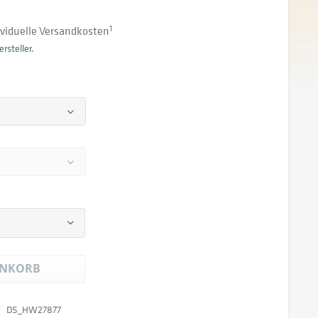
dividuelle Versandkosten
1
rsteller.
NKORB
DS_HW27877