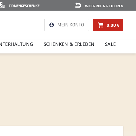
FIRMENGESCHENKE
WIDERRUF & RETOUREN
MEIN KONTO
0,00 €
NTER­HAL­TUNG
SCHENKEN & ERLEBEN
SALE