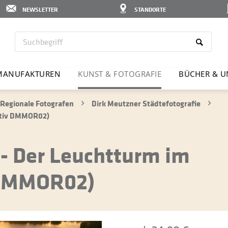
NEWSLETTER
STANDORTE
MANU­FAK­TUREN
KUNST & FOTO­GRAFIE
BÜCHER & U
Regionale Fotografen
Dirk Meutzner Städtefotografie
otiv DMMOR02)
- Der Leuchtturm im
 DMMOR02)