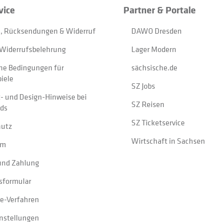
vice
Partner & Portale
, Rücksendungen & Widerruf
DAWO Dresden
Widerrufsbelehrung
Lager Modern
ne Bedingungen für
sächsische.de
iele
SZ Jobs
t- und Design-Hinweise bei
SZ Reisen
ads
SZ Ticketservice
hutz
Wirtschaft in Sachsen
um
und Zahlung
sformular
e-Verfahren
instellungen