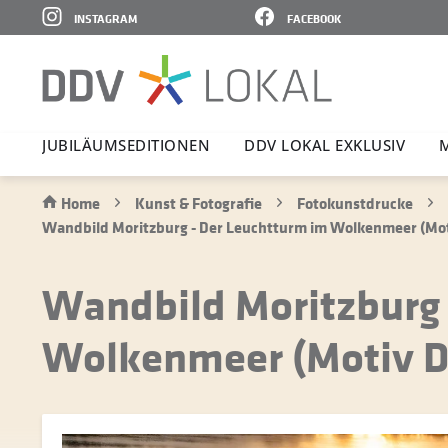
INSTAGRAM
FACEBOOK
JUBI­LÄ­UMS­E­DI­TIONEN
DDV LOKAL EXKLUSIV
Home
Kunst & Fotografie
Fotokunstdrucke
Wandbild Moritzburg - Der Leuchtturm im Wolkenmeer (M
Wandbild Moritzburg 
Wolkenmeer (Motiv