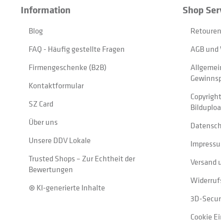
Information
Shop Ser
Blog
Retouren
FAQ - Häufig gestellte Fragen
AGB und 
Firmengeschenke (B2B)
Allgemei
Gewinnsp
Kontaktformular
Copyrigh
SZ Card
Bilduplo
Über uns
Datensc
Unsere DDV Lokale
Impress
Trusted Shops – Zur Echtheit der
Versand 
Bewertungen
Widerruf
⊛ KI-generierte Inhalte
3D-Secur
Cookie E