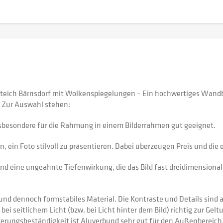
teich Bärnsdorf mit Wolkenspiegelungen – Ein hochwertiges Wandb
 Zur Auswahl stehen:
sbesondere für die Rahmung in einem Bilderrahmen gut geeignet.
 ein Foto stilvoll zu präsentieren. Dabei überzeugen Preis und di
nd eine ungeahnte Tiefenwirkung, die das Bild fast dreidimensional 
 dennoch formstabiles Material. Die Kontraste und Details sind auf
 bei seitlichem Licht (bzw. bei Licht hinter dem Bild) richtig zur Gel
itterungsbeständigkeit ist Aluverbund sehr gut für den Außenberei