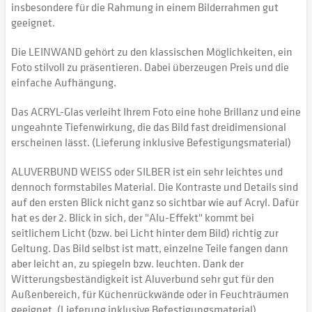
insbesondere für die Rahmung in einem Bilderrahmen gut
geeignet.
Die LEINWAND gehört zu den klassischen Möglichkeiten, ein
Foto stilvoll zu präsentieren. Dabei überzeugen Preis und die
einfache Aufhängung.
Das ACRYL-Glas verleiht Ihrem Foto eine hohe Brillanz und eine
ungeahnte Tiefenwirkung, die das Bild fast dreidimensional
erscheinen lässt. (Lieferung inklusive Befestigungsmaterial)
ALUVERBUND WEISS oder SILBER ist ein sehr leichtes und
dennoch formstabiles Material. Die Kontraste und Details sind
auf den ersten Blick nicht ganz so sichtbar wie auf Acryl. Dafür
hat es der 2. Blick in sich, der "Alu-Effekt" kommt bei
seitlichem Licht (bzw. bei Licht hinter dem Bild) richtig zur
Geltung. Das Bild selbst ist matt, einzelne Teile fangen dann
aber leicht an, zu spiegeln bzw. leuchten. Dank der
Witterungsbeständigkeit ist Aluverbund sehr gut für den
Außenbereich, für Küchenrückwände oder in Feuchträumen
geeignet. (Lieferung inklusive Befestigungsmaterial)