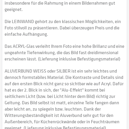
insbesondere für die Rahmung in einem Bilderrahmen gut
geeignet.
Die LEINWAND gehört zu den klassischen Möglichkeiten, ein
Foto stilvoll zu präsentieren. Dabei überzeugen Preis und die
einfache Aufhängung.
Das ACRYL-Glas verleiht Ihrem Foto eine hohe Brillanz und eine
ungeahnte Tiefenwirkung, die das Bild fast dreidimensional
erscheinen lässt. (Lieferung inklusive Befestigungsmaterial)
ALUVERBUND WEISS oder SILBER ist ein sehr leichtes und
dennoch formstabiles Material. Die Kontraste und Details sind
auf den ersten Blick nicht ganz so sichtbar wie auf Acryl. Dafür
hat es der 2. Blick in sich, der "Alu-Effekt" kommt bei
seitlichem Licht (bzw. bei Licht hinter dem Bild) richtig zur
Geltung. Das Bild selbst ist matt, einzelne Teile fangen dann
aber leicht an, zu spiegeln bzw. leuchten. Dank der
Witterungsbeständigkeit ist Aluverbund sehr gut für den
Außenbereich, für Küchenrückwände oder in Feuchträumen
geeignet. (Lieferung inklusive Befestigungsmaterial)