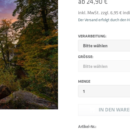
ab 24,90 €
inkl. MwSt. zzgl. 6,95 € in
Der Versand erfolgt durch den He
VERARBEITUNG:
GRÖSSE:
MENGE
IN DEN
WARE
Artikel-Nr.: