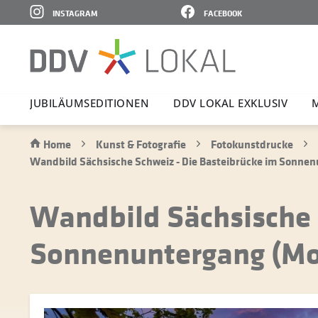
INSTAGRAM
FACEBOOK
JUBI­LÄ­UMS­E­DI­TIONEN
DDV LOKAL EXKLUSIV
Home
Kunst & Fotografie
Fotokunstdrucke
Wandbild Sächsische Schweiz - Die Basteibrücke im Sonne
Wandbild Sächsische 
Sonnenuntergang (Mo