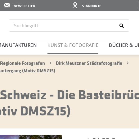
NEWSLETTER
STANDORTE
MANU­FAK­TUREN
KUNST & FOTO­GRAFIE
BÜCHER & U
Regionale Fotografen
Dirk Meutzner Städtefotografie
nuntergang (Motiv DMSZ15)
Schweiz - Die Basteibrü
tiv DMSZ15)