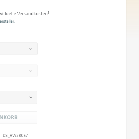
dividuelle Versandkosten
1
rsteller.
NKORB
DS_HW28057