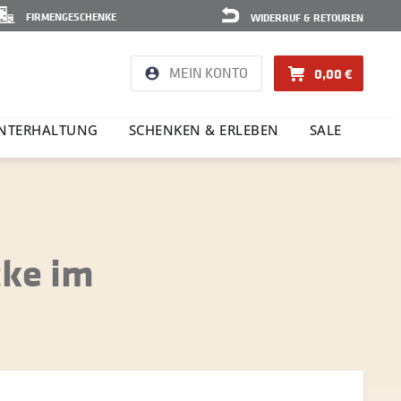
FIRMENGESCHENKE
WIDERRUF & RETOUREN
MEIN KONTO
0,00 €
NTER­HAL­TUNG
SCHENKEN & ERLEBEN
SALE
cke im