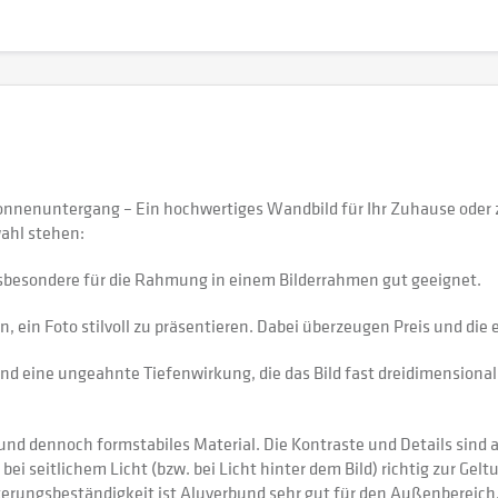
Sonnenuntergang – Ein hochwertiges Wandbild für Ihr Zuhause ode
ahl stehen:
sbesondere für die Rahmung in einem Bilderrahmen gut geeignet.
 ein Foto stilvoll zu präsentieren. Dabei überzeugen Preis und di
nd eine ungeahnte Tiefenwirkung, die das Bild fast dreidimensional 
 dennoch formstabiles Material. Die Kontraste und Details sind auf
 bei seitlichem Licht (bzw. bei Licht hinter dem Bild) richtig zur Gel
itterungsbeständigkeit ist Aluverbund sehr gut für den Außenberei