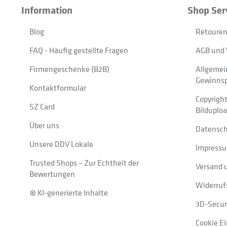
Information
Shop Ser
Blog
Retouren
FAQ - Häufig gestellte Fragen
AGB und 
Firmengeschenke (B2B)
Allgemei
Gewinnsp
Kontaktformular
Copyrigh
SZ Card
Bilduplo
Über uns
Datensc
Unsere DDV Lokale
Impress
Trusted Shops – Zur Echtheit der
Versand 
Bewertungen
Widerruf
⊛ KI-generierte Inhalte
3D-Secur
Cookie E