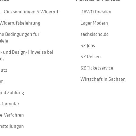
, Rücksendungen & Widerruf
DAWO Dresden
Widerrufsbelehrung
Lager Modern
ne Bedingungen für
sächsische.de
iele
SZ Jobs
t- und Design-Hinweise bei
SZ Reisen
ads
SZ Ticketservice
hutz
Wirtschaft in Sachsen
um
und Zahlung
sformular
e-Verfahren
instellungen