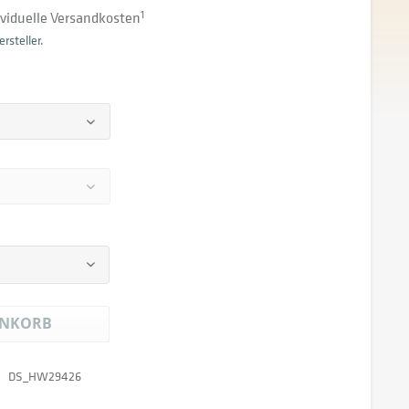
dividuelle Versandkosten
1
rsteller.
NKORB
DS_HW29426