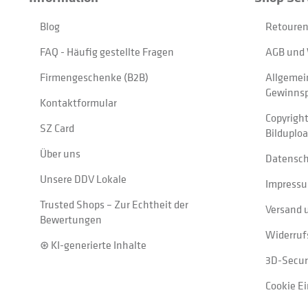
Blog
Retouren
FAQ - Häufig gestellte Fragen
AGB und 
Firmengeschenke (B2B)
Allgemei
Gewinnsp
Kontaktformular
Copyrigh
SZ Card
Bilduplo
Über uns
Datensc
Unsere DDV Lokale
Impress
Trusted Shops – Zur Echtheit der
Versand 
Bewertungen
Widerruf
⊛ KI-generierte Inhalte
3D-Secur
Cookie E