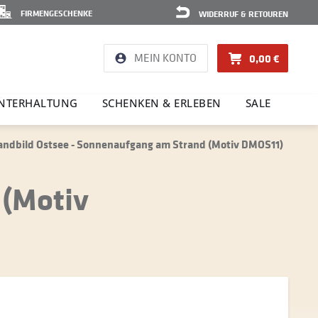
FIRMENGESCHENKE
WIDERRUF & RETOUREN
MEIN KONTO
0,00 €
NTER­HAL­TUNG
SCHENKEN & ERLEBEN
SALE
ndbild Ostsee - Sonnenaufgang am Strand (Motiv DMOS11)
 (Motiv