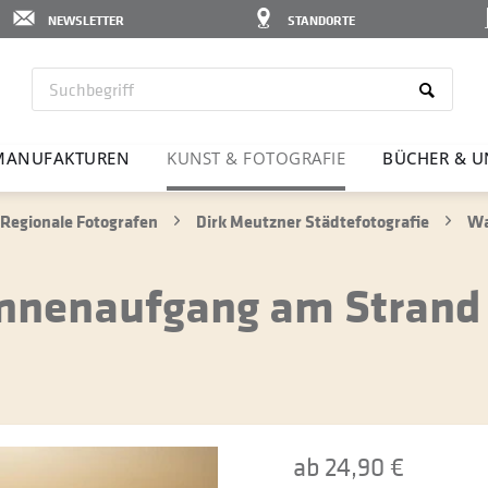
NEWSLETTER
STANDORTE
MANU­FAK­TUREN
KUNST & FOTO­GRAFIE
BÜCHER & U
Regionale Fotografen
Dirk Meutzner Städtefotografie
Wa
onnenaufgang am Strand
ab 24,90 €