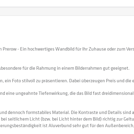
 Prerow - Ein hochwertiges Wandbild für Ihr Zuhause oder zum Ver
sbesondere für die Rahmung in einem Bilderrahmen gut geeignet.
 ein Foto stilvoll zu präsentieren. Dabei überzeugen Preis und di
nd eine ungeahnte Tiefenwirkung, die das Bild fast dreidimensional 
 dennoch formstabiles Material. Die Kontraste und Details sind auf
 bei seitlichem Licht (bzw. bei Licht hinter dem Bild) richtig zur Gel
itterungsbeständigkeit ist Aluverbund sehr gut für den Außenberei