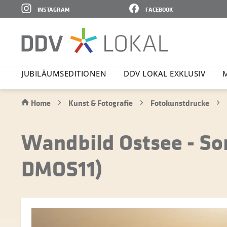
INSTAGRAM
FACEBOOK
JUBI­LÄ­UMS­E­DI­TIONEN
DDV LOKAL EXKLUSIV
Home
Kunst & Fotografie
Fotokunstdrucke
Wandbild Ostsee - S
DMOS11)