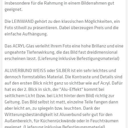
insbesondere für die Rahmung in einem Bilderrahmen gut
geeignet.
Die LEINWAND gehört zu den klassischen Möglichkeiten, ein
Foto stilvoll zu präsentieren. Dabei überzeugen Preis und die
einfache Aufhängung.
Das ACRYL-Glas verleiht Ihrem Foto eine hohe Brillanz und eine
ungeahnte Tiefenwirkung, die das Bild fast dreidimensional
erscheinen lässt. (Lieferung inklusive Befestigungsmaterial)
ALUVERBUND WEISS oder SILBER ist ein sehr leichtes und
dennoch formstabiles Material. Die Kontraste und Details sind
auf den ersten Blick nicht ganz so sichtbar wie auf Acryl. Dafür
hat es der 2. Blick in sich, der "Alu-Effekt" kommt bei
seitlichem Licht (bzw. bei Licht hinter dem Bild) richtig zur
Geltung. Das Bild selbst ist matt, einzelne Teile fangen dann
aber leicht an, zu spiegeln bzw. leuchten. Dank der
Witterungsbeständigkeit ist Aluverbund sehr gut für den
Außenbereich, für Küchenrückwände oder in Feuchträumen
geeignet. (Lieferung inklusive Befestigungsmaterial)