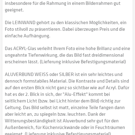
insbesondere für die Rahmung in einem Bilderrahmen gut
geeignet.
Die LEINWAND gehört zu den klassischen Möglichkeiten, ein
Foto stilvoll zu präsentieren. Dabei überzeugen Preis und die
einfache Aufhängung.
Das ACRYL-Glas verleiht Ihrem Foto eine hohe Brillanz und eine
ungeahnte Tiefenwirkung, die das Bild fast dreidimensional
erscheinen lässt. (Lieferung inklusive Befestigungsmaterial)
ALUVERBUND WEISS oder SILBER ist ein sehr leichtes und
dennoch formstabiles Material. Die Kontraste und Details sind
auf den ersten Blick nicht ganz so sichtbar wie auf Acryl. Dafür
hat es der 2. Blick in sich, der "Alu-Effekt" kommt bei
seitlichem Licht (bzw. bei Licht hinter dem Bild) richtig zur
Geltung. Das Bild selbst ist matt, einzelne Teile fangen dann
aber leicht an, zu spiegeln bzw. leuchten. Dank der
Witterungsbeständigkeit ist Aluverbund sehr gut für den
Außenbereich, für Küchenrückwände oder in Feuchträumen
geeignet. (Lieferung inklusive Befestigungsmaterial)