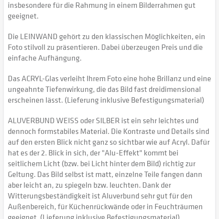
insbesondere für die Rahmung in einem Bilderrahmen gut
geeignet.
Die LEINWAND gehört zu den klassischen Möglichkeiten, ein
Foto stilvoll zu präsentieren. Dabei überzeugen Preis und die
einfache Aufhängung.
Das ACRYL-Glas verleiht Ihrem Foto eine hohe Brillanz und eine
ungeahnte Tiefenwirkung, die das Bild fast dreidimensional
erscheinen lässt. (Lieferung inklusive Befestigungsmaterial)
ALUVERBUND WEISS oder SILBER ist ein sehr leichtes und
dennoch formstabiles Material. Die Kontraste und Details sind
auf den ersten Blick nicht ganz so sichtbar wie auf Acryl. Dafür
hat es der 2. Blick in sich, der "Alu-Effekt" kommt bei
seitlichem Licht (bzw. bei Licht hinter dem Bild) richtig zur
Geltung. Das Bild selbst ist matt, einzelne Teile fangen dann
aber leicht an, zu spiegeln bzw. leuchten. Dank der
Witterungsbeständigkeit ist Aluverbund sehr gut für den
Außenbereich, für Küchenrückwände oder in Feuchträumen
geeignet. (Lieferung inklusive Befestigungsmaterial)