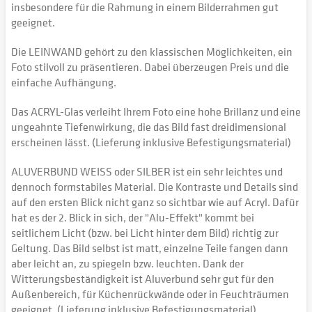
insbesondere für die Rahmung in einem Bilderrahmen gut
geeignet.
Die LEINWAND gehört zu den klassischen Möglichkeiten, ein
Foto stilvoll zu präsentieren. Dabei überzeugen Preis und die
einfache Aufhängung.
Das ACRYL-Glas verleiht Ihrem Foto eine hohe Brillanz und eine
ungeahnte Tiefenwirkung, die das Bild fast dreidimensional
erscheinen lässt. (Lieferung inklusive Befestigungsmaterial)
ALUVERBUND WEISS oder SILBER ist ein sehr leichtes und
dennoch formstabiles Material. Die Kontraste und Details sind
auf den ersten Blick nicht ganz so sichtbar wie auf Acryl. Dafür
hat es der 2. Blick in sich, der "Alu-Effekt" kommt bei
seitlichem Licht (bzw. bei Licht hinter dem Bild) richtig zur
Geltung. Das Bild selbst ist matt, einzelne Teile fangen dann
aber leicht an, zu spiegeln bzw. leuchten. Dank der
Witterungsbeständigkeit ist Aluverbund sehr gut für den
Außenbereich, für Küchenrückwände oder in Feuchträumen
geeignet. (Lieferung inklusive Befestigungsmaterial)