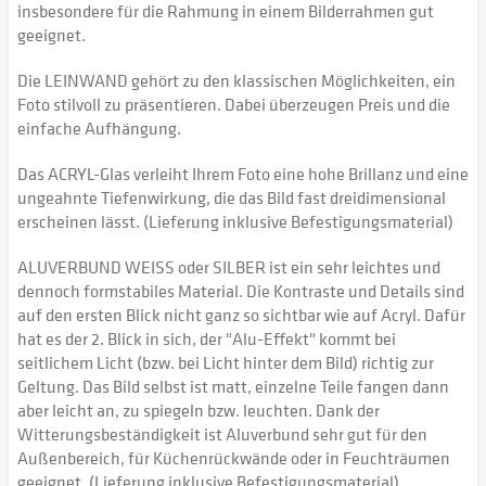
insbesondere für die Rahmung in einem Bilderrahmen gut
geeignet.
Die LEINWAND gehört zu den klassischen Möglichkeiten, ein
Foto stilvoll zu präsentieren. Dabei überzeugen Preis und die
einfache Aufhängung.
Das ACRYL-Glas verleiht Ihrem Foto eine hohe Brillanz und eine
ungeahnte Tiefenwirkung, die das Bild fast dreidimensional
erscheinen lässt. (Lieferung inklusive Befestigungsmaterial)
ALUVERBUND WEISS oder SILBER ist ein sehr leichtes und
dennoch formstabiles Material. Die Kontraste und Details sind
auf den ersten Blick nicht ganz so sichtbar wie auf Acryl. Dafür
hat es der 2. Blick in sich, der "Alu-Effekt" kommt bei
seitlichem Licht (bzw. bei Licht hinter dem Bild) richtig zur
Geltung. Das Bild selbst ist matt, einzelne Teile fangen dann
aber leicht an, zu spiegeln bzw. leuchten. Dank der
Witterungsbeständigkeit ist Aluverbund sehr gut für den
Außenbereich, für Küchenrückwände oder in Feuchträumen
geeignet. (Lieferung inklusive Befestigungsmaterial)