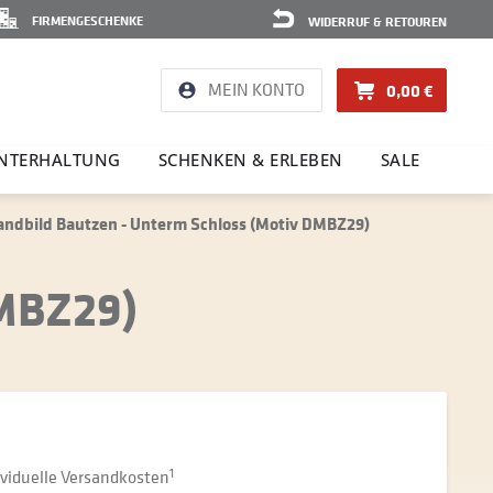
FIRMENGESCHENKE
WIDERRUF & RETOUREN
MEIN KONTO
0,00 €
NTER­HAL­TUNG
SCHENKEN & ERLEBEN
SALE
ndbild Bautzen - Unterm Schloss (Motiv DMBZ29)
DMBZ29)
dividuelle Versandkosten
1