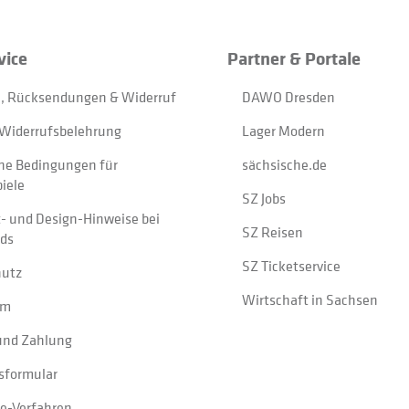
vice
Partner & Portale
, Rücksendungen & Widerruf
DAWO Dresden
Widerrufsbelehrung
Lager Modern
ne Bedingungen für
sächsische.de
iele
SZ Jobs
t- und Design-Hinweise bei
SZ Reisen
ads
SZ Ticketservice
hutz
Wirtschaft in Sachsen
um
und Zahlung
sformular
e-Verfahren