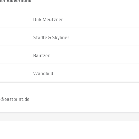
oder Aluverbund
Dirk Meutzner
Städte & Skylines
Bautzen
Wandbild
o@eastprint.de