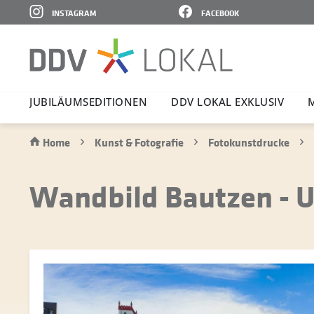
INSTAGRAM
FACEBOOK
JUBI­LÄ­UMS­E­DI­TIONEN
DDV LOKAL EXKLUSIV
Home
Kunst & Fotografie
Fotokunstdrucke
Wandbild Bautzen - 