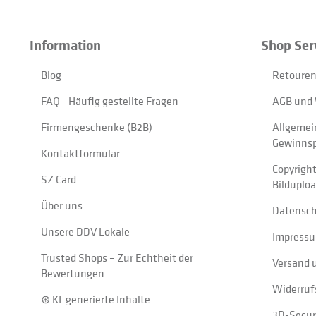
Information
Shop Ser
Blog
Retouren
FAQ - Häufig gestellte Fragen
AGB und 
Firmengeschenke (B2B)
Allgemei
Gewinnsp
Kontaktformular
Copyrigh
SZ Card
Bilduplo
Über uns
Datensc
Unsere DDV Lokale
Impress
Trusted Shops – Zur Echtheit der
Versand 
Bewertungen
Widerruf
⊛ KI-generierte Inhalte
3D-Secur