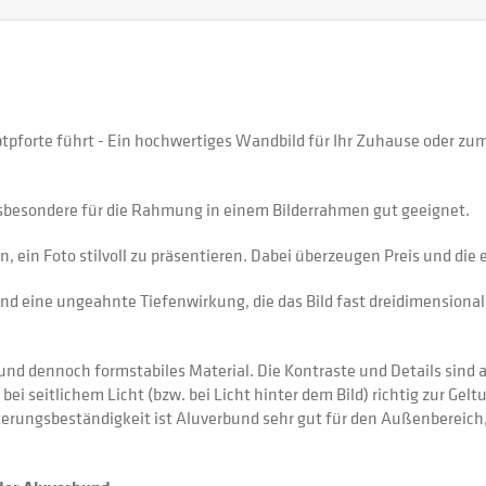
auptpforte führt - Ein hochwertiges Wandbild für Ihr Zuhause oder 
sbesondere für die Rahmung in einem Bilderrahmen gut geeignet.
 ein Foto stilvoll zu präsentieren. Dabei überzeugen Preis und di
nd eine ungeahnte Tiefenwirkung, die das Bild fast dreidimensional 
 dennoch formstabiles Material. Die Kontraste und Details sind auf
 bei seitlichem Licht (bzw. bei Licht hinter dem Bild) richtig zur Gel
itterungsbeständigkeit ist Aluverbund sehr gut für den Außenberei