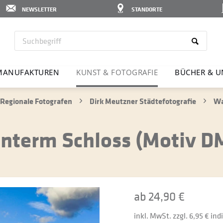
NEWSLETTER
STANDORTE
MANU­FAK­TUREN
KUNST & FOTO­GRAFIE
BÜCHER & U
Regionale Fotografen
Dirk Meutzner Städtefotografie
Wa
Unterm Schloss (Motiv 
ab 24,90 €
inkl. MwSt. zzgl. 6,95 € in