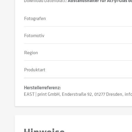
Download Datenblatt:
Abstandshalter für Acryl-Glas 
Fotografen
Fotomotiv
Region
Produktart
Herstellerreferenz:
EAST | print GmbH
Enderstraße 92
01277 Dresden
inf
Hinweise