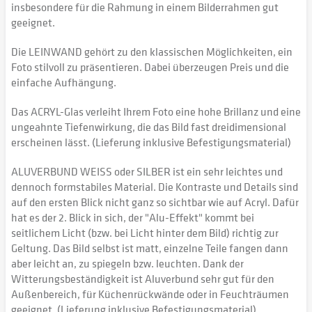
insbesondere für die Rahmung in einem Bilderrahmen gut
geeignet.
Die LEINWAND gehört zu den klassischen Möglichkeiten, ein
Foto stilvoll zu präsentieren. Dabei überzeugen Preis und die
einfache Aufhängung.
Das ACRYL-Glas verleiht Ihrem Foto eine hohe Brillanz und eine
ungeahnte Tiefenwirkung, die das Bild fast dreidimensional
erscheinen lässt. (Lieferung inklusive Befestigungsmaterial)
ALUVERBUND WEISS oder SILBER ist ein sehr leichtes und
dennoch formstabiles Material. Die Kontraste und Details sind
auf den ersten Blick nicht ganz so sichtbar wie auf Acryl. Dafür
hat es der 2. Blick in sich, der "Alu-Effekt" kommt bei
seitlichem Licht (bzw. bei Licht hinter dem Bild) richtig zur
Geltung. Das Bild selbst ist matt, einzelne Teile fangen dann
aber leicht an, zu spiegeln bzw. leuchten. Dank der
Witterungsbeständigkeit ist Aluverbund sehr gut für den
Außenbereich, für Küchenrückwände oder in Feuchträumen
geeignet. (Lieferung inklusive Befestigungsmaterial)