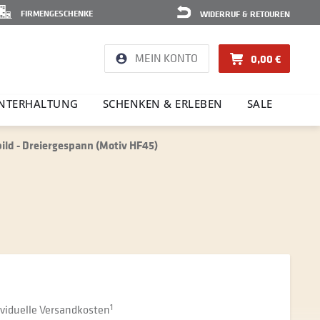
FIRMENGESCHENKE
WIDERRUF & RETOUREN
MEIN KONTO
0,00 €
NTER­HAL­TUNG
SCHENKEN & ERLEBEN
SALE
ld - Dreiergespann (Motiv HF45)
dividuelle Versandkosten
1