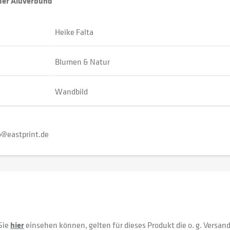
oder Aluverbund
Heike Falta
Blumen & Natur
Wandbild
o@eastprint.de
Sie
hier
einsehen können, gelten für dieses Produkt die o. g. Versan