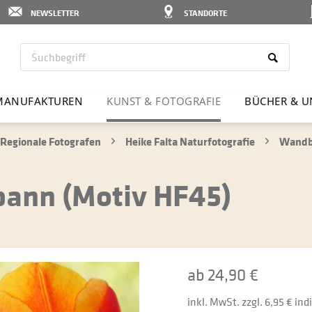
NEWSLETTER
STANDORTE
MANU­FAK­TUREN
KUNST & FOTO­GRAFIE
BÜCHER & U
Regionale Fotografen
Heike Falta Naturfotografie
Wandbi
pann (Motiv HF45)
ab 24,90 €
inkl. MwSt. zzgl. 6,95 € in