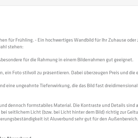
hen für Frühling. - Ein hochwertiges Wandbild für Ihr Zuhause ode
ahl stehen:
sbesondere für die Rahmung in einem Bilderrahmen gut geeignet.
 ein Foto stilvoll zu präsentieren. Dabei überzeugen Preis und di
nd eine ungeahnte Tiefenwirkung, die das Bild fast dreidimensional 
 dennoch formstabiles Material. Die Kontraste und Details sind auf
 bei seitlichem Licht (bzw. bei Licht hinter dem Bild) richtig zur Gel
itterungsbeständigkeit ist Aluverbund sehr gut für den Außenberei