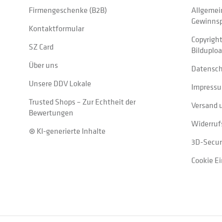
Firmengeschenke (B2B)
Allgemei
Gewinnsp
Kontaktformular
Copyrigh
SZ Card
Bilduplo
Über uns
Datensc
Unsere DDV Lokale
Impress
Trusted Shops – Zur Echtheit der
Versand 
Bewertungen
Widerruf
⊛ KI-generierte Inhalte
3D-Secur
Cookie E