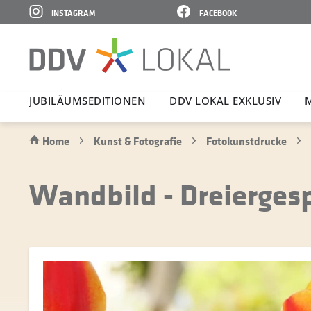
INSTAGRAM
FACEBOOK
JUBI­LÄ­UMS­E­DI­TIONEN
DDV LOKAL EXKLUSIV
Home
Kunst & Fotografie
Fotokunstdrucke
Wandbild - Dreierges