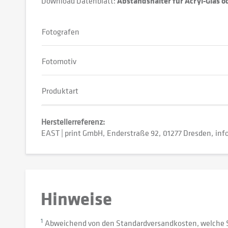
Download Datenblatt:
Abstandshalter für Acryl-Glas 
Fotografen
Fotomotiv
Produktart
Herstellerreferenz:
EAST | print GmbH
Enderstraße 92
01277 Dresden
inf
Hinweise
1
Abweichend von den Standardversandkosten, welche 