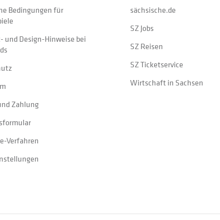
ne Bedingungen für
sächsische.de
iele
SZ Jobs
t- und Design-Hinweise bei
SZ Reisen
ads
SZ Ticketservice
hutz
Wirtschaft in Sachsen
um
und Zahlung
sformular
e-Verfahren
instellungen