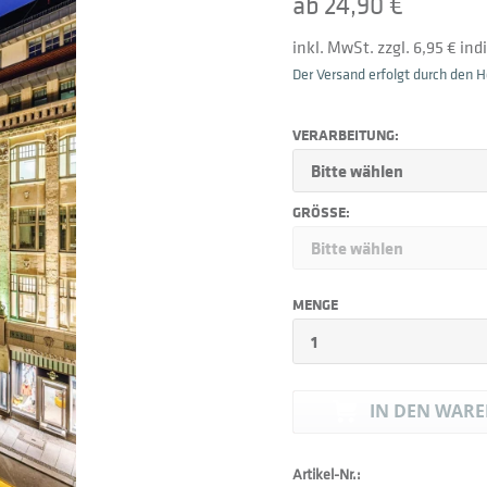
ab 24,90 €
inkl. MwSt. zzgl. 6,95 € in
Der Versand erfolgt durch den He
VERARBEITUNG:
GRÖSSE:
MENGE
IN DEN
WARE
Artikel-Nr.: