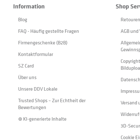
Information
Shop Ser
Blog
Retouren
FAQ - Häufig gestellte Fragen
AGB und 
Firmengeschenke (B2B)
Allgemei
Gewinnsp
Kontaktformular
Copyrigh
SZ Card
Bilduplo
Über uns
Datensc
Unsere DDV Lokale
Impress
Trusted Shops – Zur Echtheit der
Versand 
Bewertungen
Widerruf
⊛ KI-generierte Inhalte
3D-Secur
Cookie E