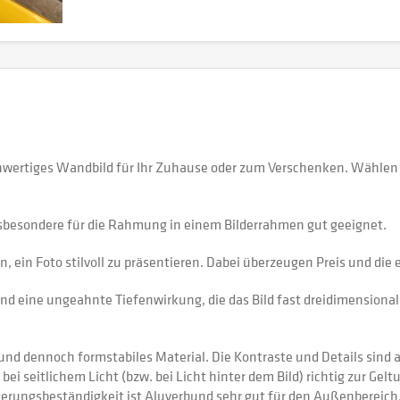
ochwertiges Wandbild für Ihr Zuhause oder zum Verschenken. Wähle
sbesondere für die Rahmung in einem Bilderrahmen gut geeignet.
 ein Foto stilvoll zu präsentieren. Dabei überzeugen Preis und di
nd eine ungeahnte Tiefenwirkung, die das Bild fast dreidimensional 
 dennoch formstabiles Material. Die Kontraste und Details sind auf
 bei seitlichem Licht (bzw. bei Licht hinter dem Bild) richtig zur Gel
itterungsbeständigkeit ist Aluverbund sehr gut für den Außenberei