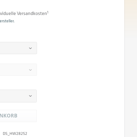
dividuelle Versandkosten
1
rsteller.
NKORB
DS_HW28252