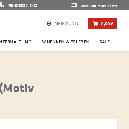
FIRMENGESCHENKE
WIDERRUF & RETOUREN
MEIN KONTO
0,00 €
NTER­HAL­TUNG
SCHENKEN & ERLEBEN
SALE
 (Motiv