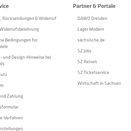
vice
Partner & Portale
, Rücksendungen & Widerruf
DAWO Dresden
Widerrufsbelehrung
Lager Modern
ne Bedingungen für
sächsische.de
iele
SZ Jobs
t- und Design-Hinweise bei
SZ Reisen
ads
SZ Ticketservice
hutz
Wirtschaft in Sachsen
um
und Zahlung
sformular
e-Verfahren
instellungen