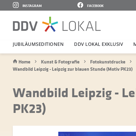
INSTAGRAM
FACEBOOK
JUBI­LÄ­UMS­E­DI­TIONEN
DDV LOKAL EXKLUSIV
Home
Kunst & Fotografie
Fotokunstdrucke
Wandbild Leipzig - Leipzig zur blauen Stunde (Motiv PK23)
Wandbild Leipzig - Le
PK23)