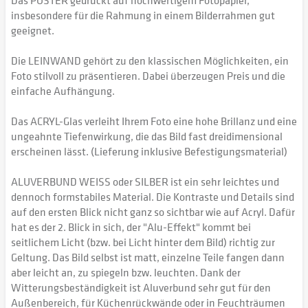
Das POSTER gedruckt auf hochwertigem Fotopapier,
insbesondere für die Rahmung in einem Bilderrahmen gut
geeignet.
Die LEINWAND gehört zu den klassischen Möglichkeiten, ein
Foto stilvoll zu präsentieren. Dabei überzeugen Preis und die
einfache Aufhängung.
Das ACRYL-Glas verleiht Ihrem Foto eine hohe Brillanz und eine
ungeahnte Tiefenwirkung, die das Bild fast dreidimensional
erscheinen lässt. (Lieferung inklusive Befestigungsmaterial)
ALUVERBUND WEISS oder SILBER ist ein sehr leichtes und
dennoch formstabiles Material. Die Kontraste und Details sind
auf den ersten Blick nicht ganz so sichtbar wie auf Acryl. Dafür
hat es der 2. Blick in sich, der "Alu-Effekt" kommt bei
seitlichem Licht (bzw. bei Licht hinter dem Bild) richtig zur
Geltung. Das Bild selbst ist matt, einzelne Teile fangen dann
aber leicht an, zu spiegeln bzw. leuchten. Dank der
Witterungsbeständigkeit ist Aluverbund sehr gut für den
Außenbereich, für Küchenrückwände oder in Feuchträumen