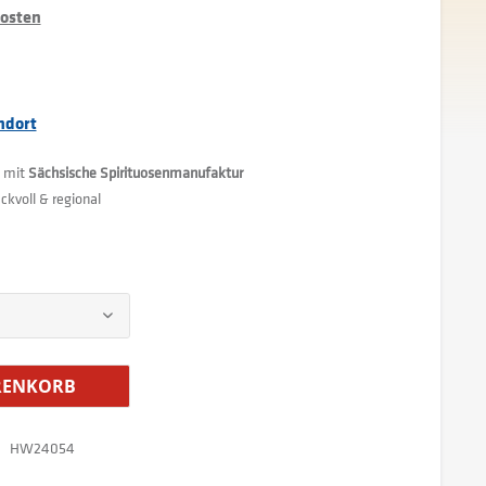
kosten
ndort
n mit
Sächsische Spirituosenmanufaktur
ckvoll & regional
ENKORB
HW24054