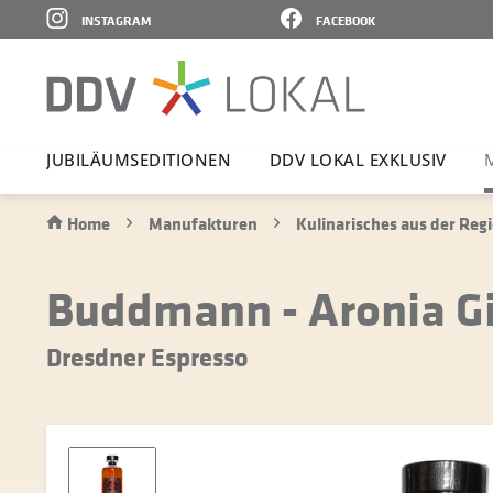
INSTAGRAM
FACEBOOK
JUBI­LÄ­UMS­E­DI­TIONEN
DDV LOKAL EXKLUSIV
Home
Manufakturen
Kulinarisches aus der Reg
Buddmann - Aronia Gi
Dresdner Espresso