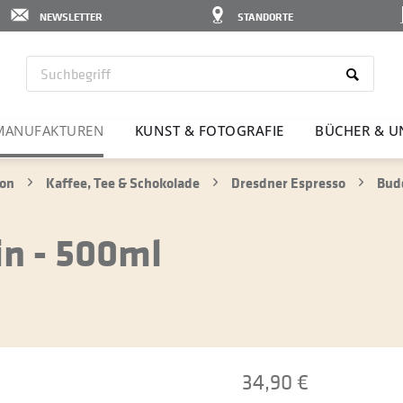
NEWSLETTER
STANDORTE
MANU­FAK­TUREN
KUNST & FOTO­GRAFIE
BÜCHER & U
ion
Kaffee, Tee & Schokolade
Dresdner Espresso
Budd
n - 500ml
34,90 €