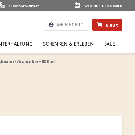
FIRMENGESCHENKE
WIDERRUF & RETOUREN
MEIN KONTO
0,00 €
NTER­HAL­TUNG
SCHENKEN & ERLEBEN
SALE
mann - Aronia Gin - 500ml