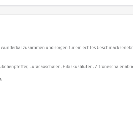
nz wunderbar zusammen und sorgen für ein echtes Geschmackserlebn
bebenpfeffer, Curacaoschalen, Hibiskusblüten, Zitroneschalenabrie
e.