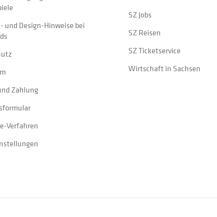
iele
SZ Jobs
t- und Design-Hinweise bei
SZ Reisen
ads
SZ Ticketservice
hutz
Wirtschaft in Sachsen
um
und Zahlung
sformular
e-Verfahren
instellungen