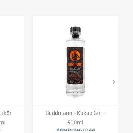
Likör
Buddmann - Kakao Gin -
0ml
500ml
)
Inhalt
0.5 Liter
(69,80 € / 1 Liter)