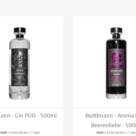
nn - Gin PUR - 500ml
Buddmann - Aronia 
Beerenliebe - 50
Inhalt
0.5 Liter
(69,80 € / 1 Liter)
Inhalt
0.5 Liter
(53,90 € / 1 Liter