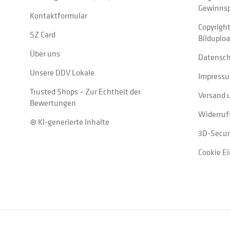
Gewinnsp
Kontaktformular
Copyrigh
SZ Card
Bilduplo
Über uns
Datensc
Unsere DDV Lokale
Impress
Trusted Shops – Zur Echtheit der
Versand 
Bewertungen
Widerruf
⊛ KI-generierte Inhalte
3D-Secur
Cookie E