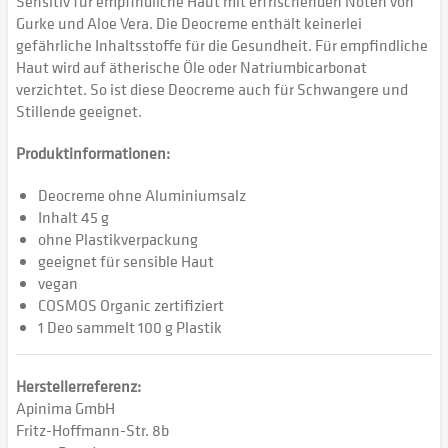
Sensitiv für empfindliche Haut mit erfrischenden Noten von
Gurke und Aloe Vera. Die Deocreme enthält keinerlei
gefährliche Inhaltsstoffe für die Gesundheit. Für empfindliche
Haut wird auf ätherische Öle oder Natriumbicarbonat
verzichtet. So ist diese Deocreme auch für Schwangere und
Stillende geeignet.
Produktinformationen:
Deocreme ohne Aluminiumsalz
Inhalt 45 g
ohne Plastikverpackung
geeignet für sensible Haut
vegan
COSMOS Organic zertifiziert
1 Deo sammelt 100 g Plastik
Herstellerreferenz:
Apinima GmbH
Fritz-Hoffmann-Str. 8b