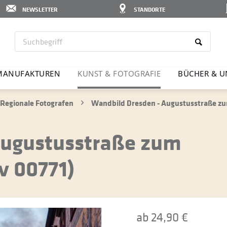
NEWSLETTER
STANDORTE
MANU­FAK­TUREN
KUNST & FOTO­GRAFIE
BÜCHER & U
Regionale Fotografen
Wandbild Dresden - Augustusstraße zu
Augustusstraße zum
v 00771)
ab 24,90 €