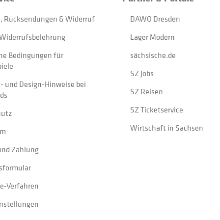
, Rücksendungen & Widerruf
DAWO Dresden
Widerrufsbelehrung
Lager Modern
ne Bedingungen für
sächsische.de
iele
SZ Jobs
t- und Design-Hinweise bei
SZ Reisen
ads
SZ Ticketservice
hutz
Wirtschaft in Sachsen
um
und Zahlung
sformular
e-Verfahren
instellungen