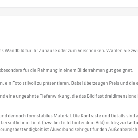
 Wandbild für Ihr Zuhause oder zum Verschenken. Wählen Sie zwi
sbesondere für die Rahmung in einem Bilderrahmen gut geeignet.
 ein Foto stilvoll zu präsentieren. Dabei überzeugen Preis und di
nd eine ungeahnte Tiefenwirkung, die das Bild fast dreidimensional 
 dennoch formstabiles Material. Die Kontraste und Details sind auf
 bei seitlichem Licht (bzw. bei Licht hinter dem Bild) richtig zur Gel
itterungsbeständigkeit ist Aluverbund sehr gut für den Außenberei