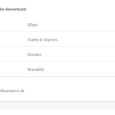
oder Aluverbund
DDpix
Städte & Skylines
Dresden
Wandbild
o@eastprint.de