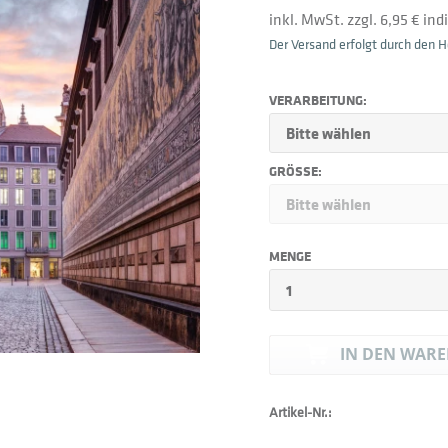
inkl. MwSt. zzgl. 6,95 € in
Der Versand erfolgt durch den He
VERARBEITUNG:
GRÖSSE:
MENGE
IN DEN
WARE
Artikel-Nr.: