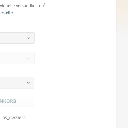
dividuelle Versandkosten
1
rsteller.
NKORB
DS_HW23868