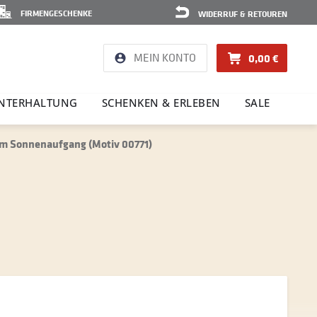
FIRMENGESCHENKE
WIDERRUF & RETOUREN
MEIN KONTO
0,00 €
NTER­HAL­TUNG
SCHENKEN & ERLEBEN
SALE
m Sonnenaufgang (Motiv 00771)