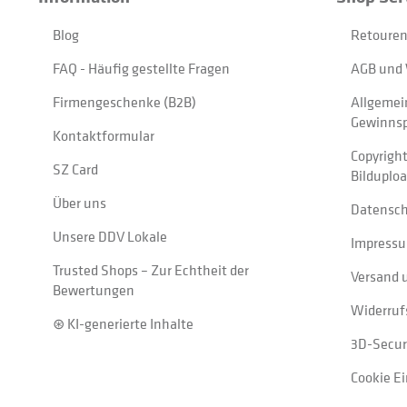
Blog
Retouren
FAQ - Häufig gestellte Fragen
AGB und 
Firmengeschenke (B2B)
Allgemei
Gewinnsp
Kontaktformular
Copyrigh
SZ Card
Bilduplo
Über uns
Datensc
Unsere DDV Lokale
Impress
Trusted Shops – Zur Echtheit der
Versand 
Bewertungen
Widerruf
⊛ KI-generierte Inhalte
3D-Secur
Cookie E