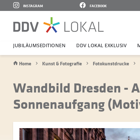
INSTAGRAM
FACEBOOK
JUBI­LÄ­UMS­E­DI­TIONEN
DDV LOKAL EXKLUSIV
Home
Kunst & Fotografie
Fotokunstdrucke
Wandbild Dresden - 
Sonnenaufgang (Moti