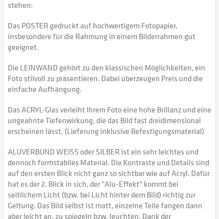
stehen:
Das POSTER gedruckt auf hochwertigem Fotopapier,
insbesondere für die Rahmung in einem Bilderrahmen gut
geeignet.
Die LEINWAND gehört zu den klassischen Möglichkeiten, ein
Foto stilvoll zu präsentieren. Dabei überzeugen Preis und die
einfache Aufhängung.
Das ACRYL-Glas verleiht Ihrem Foto eine hohe Brillanz und eine
ungeahnte Tiefenwirkung, die das Bild fast dreidimensional
erscheinen lässt. (Lieferung inklusive Befestigungsmaterial)
ALUVERBUND WEISS oder SILBER ist ein sehr leichtes und
dennoch formstabiles Material. Die Kontraste und Details sind
auf den ersten Blick nicht ganz so sichtbar wie auf Acryl. Dafür
hat es der 2. Blick in sich, der "Alu-Effekt" kommt bei
seitlichem Licht (bzw. bei Licht hinter dem Bild) richtig zur
Geltung. Das Bild selbst ist matt, einzelne Teile fangen dann
aber leicht an, zu spiegeln bzw. leuchten. Dank der