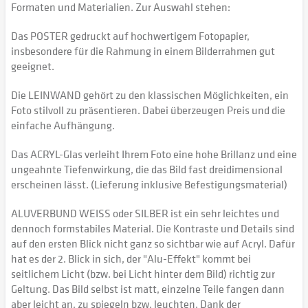
Formaten und Materialien. Zur Auswahl stehen:
Das POSTER gedruckt auf hochwertigem Fotopapier,
insbesondere für die Rahmung in einem Bilderrahmen gut
geeignet.
Die LEINWAND gehört zu den klassischen Möglichkeiten, ein
Foto stilvoll zu präsentieren. Dabei überzeugen Preis und die
einfache Aufhängung.
Das ACRYL-Glas verleiht Ihrem Foto eine hohe Brillanz und eine
ungeahnte Tiefenwirkung, die das Bild fast dreidimensional
erscheinen lässt. (Lieferung inklusive Befestigungsmaterial)
ALUVERBUND WEISS oder SILBER ist ein sehr leichtes und
dennoch formstabiles Material. Die Kontraste und Details sind
auf den ersten Blick nicht ganz so sichtbar wie auf Acryl. Dafür
hat es der 2. Blick in sich, der "Alu-Effekt" kommt bei
seitlichem Licht (bzw. bei Licht hinter dem Bild) richtig zur
Geltung. Das Bild selbst ist matt, einzelne Teile fangen dann
aber leicht an, zu spiegeln bzw. leuchten. Dank der