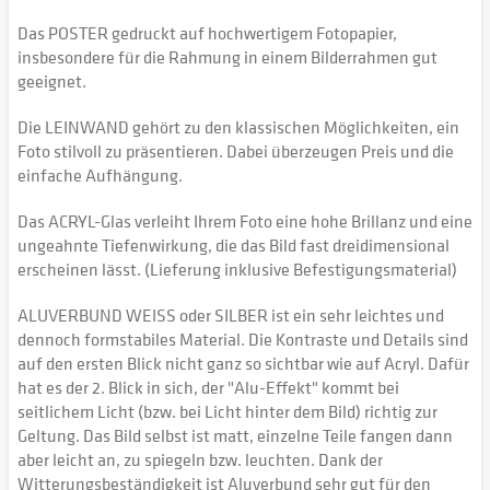
Das POSTER gedruckt auf hochwertigem Fotopapier,
insbesondere für die Rahmung in einem Bilderrahmen gut
geeignet.
Die LEINWAND gehört zu den klassischen Möglichkeiten, ein
Foto stilvoll zu präsentieren. Dabei überzeugen Preis und die
einfache Aufhängung.
Das ACRYL-Glas verleiht Ihrem Foto eine hohe Brillanz und eine
ungeahnte Tiefenwirkung, die das Bild fast dreidimensional
erscheinen lässt. (Lieferung inklusive Befestigungsmaterial)
ALUVERBUND WEISS oder SILBER ist ein sehr leichtes und
dennoch formstabiles Material. Die Kontraste und Details sind
auf den ersten Blick nicht ganz so sichtbar wie auf Acryl. Dafür
hat es der 2. Blick in sich, der "Alu-Effekt" kommt bei
seitlichem Licht (bzw. bei Licht hinter dem Bild) richtig zur
Geltung. Das Bild selbst ist matt, einzelne Teile fangen dann
aber leicht an, zu spiegeln bzw. leuchten. Dank der
Witterungsbeständigkeit ist Aluverbund sehr gut für den