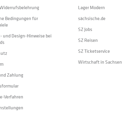
Widerrufsbelehrung
Lager Modern
ne Bedingungen für
sächsische.de
iele
SZ Jobs
t- und Design-Hinweise bei
SZ Reisen
ads
SZ Ticketservice
hutz
Wirtschaft in Sachsen
um
und Zahlung
sformular
e-Verfahren
instellungen