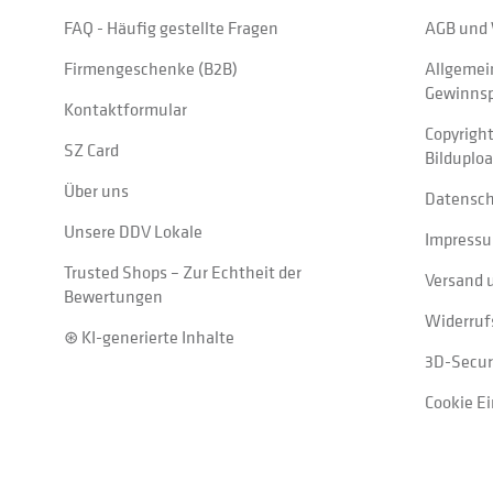
FAQ - Häufig gestellte Fragen
AGB und 
Firmengeschenke (B2B)
Allgemei
Gewinnsp
Kontaktformular
Copyrigh
SZ Card
Bilduplo
Über uns
Datensc
Unsere DDV Lokale
Impress
Trusted Shops – Zur Echtheit der
Versand 
Bewertungen
Widerruf
⊛ KI-generierte Inhalte
3D-Secur
Cookie E