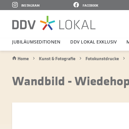
INSTAGRAM
FACEBOOK
JUBI­LÄ­UMS­E­DI­TIONEN
DDV LOKAL EXKLUSIV
Home
Kunst & Fotografie
Fotokunstdrucke
Wandbild - Wiedehopf