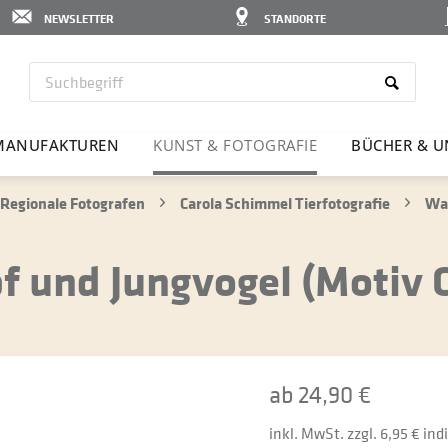
NEWSLETTER
STANDORTE
MANU­FAK­TUREN
KUNST & FOTO­GRAFIE
BÜCHER & U
Regionale Fotografen
Carola Schimmel Tierfotografie
Wan
 und Jungvogel (Motiv 
ab 24,90 €
inkl. MwSt. zzgl. 6,95 € in