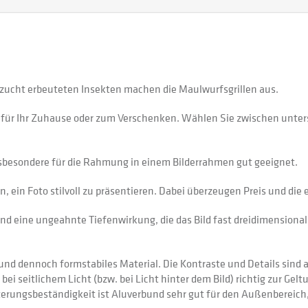
zucht erbeuteten Insekten machen die Maulwurfsgrillen aus.
 für Ihr Zuhause oder zum Verschenken. Wählen Sie zwischen unter
sbesondere für die Rahmung in einem Bilderrahmen gut geeignet.
 ein Foto stilvoll zu präsentieren. Dabei überzeugen Preis und di
nd eine ungeahnte Tiefenwirkung, die das Bild fast dreidimensional 
 dennoch formstabiles Material. Die Kontraste und Details sind auf
 bei seitlichem Licht (bzw. bei Licht hinter dem Bild) richtig zur Gel
itterungsbeständigkeit ist Aluverbund sehr gut für den Außenberei