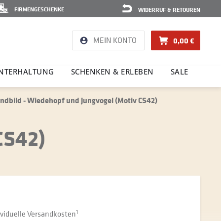
FIRMENGESCHENKE
WIDERRUF & RETOUREN
MEIN KONTO
0,00 €
NTER­HAL­TUNG
SCHENKEN & ERLEBEN
SALE
dbild - Wiedehopf und Jungvogel (Motiv CS42)
CS42)
dividuelle Versandkosten
1