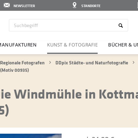
NEWSLETTER
STANDORTE
MANU­FAK­TUREN
KUNST & FOTO­GRAFIE
BÜCHER & U
Regionale Fotografen
DDpix Städte- und Naturfotografie
(Motiv 00935)
Die Windmühle in Kottm
5)