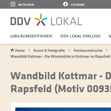
INSTAGRAM
FACEBOOK
JUBI­LÄ­UMS­E­DI­TIONEN
DDV LOKAL EXKLUSIV
Home
Kunst & Fotografie
Fotokunstdrucke
Wandbild Kottmar - Die Windmühle in Kottmar im Rapsfeld 
Wandbild Kottmar - 
Rapsfeld (Motiv 0093