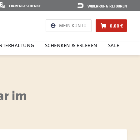
FIRMENGESCHENKE
WIDERRUF & RETOUREN
MEIN KONTO
0,00 €
NTER­HAL­TUNG
SCHENKEN & ERLEBEN
SALE
ar im