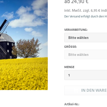
ab 24,90 €
inkl. MwSt. zzgl. 6,95 € in
Der Versand erfolgt durch den He
VERARBEITUNG:
GRÖSSE:
MENGE
IN DEN
WARE
Artikel-Nr.: