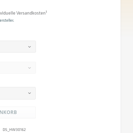
dividuelle Versandkosten
1
rsteller.
NKORB
DS_HW30162