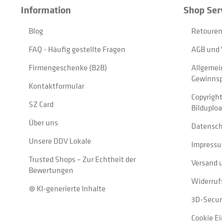
Information
Shop Ser
Blog
Retouren
FAQ - Häufig gestellte Fragen
AGB und 
Firmengeschenke (B2B)
Allgemei
Gewinnsp
Kontaktformular
Copyrigh
SZ Card
Bilduplo
Über uns
Datensc
Unsere DDV Lokale
Impress
Trusted Shops – Zur Echtheit der
Versand 
Bewertungen
Widerruf
⊛ KI-generierte Inhalte
3D-Secur
Cookie E