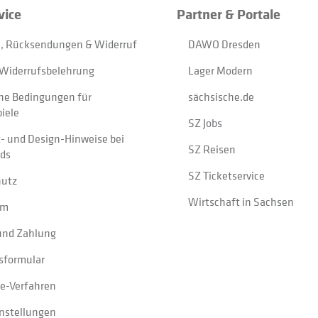
vice
Partner & Portale
, Rücksendungen & Widerruf
DAWO Dresden
Widerrufsbelehrung
Lager Modern
ne Bedingungen für
sächsische.de
iele
SZ Jobs
t- und Design-Hinweise bei
SZ Reisen
ads
SZ Ticketservice
hutz
Wirtschaft in Sachsen
um
und Zahlung
sformular
e-Verfahren
instellungen