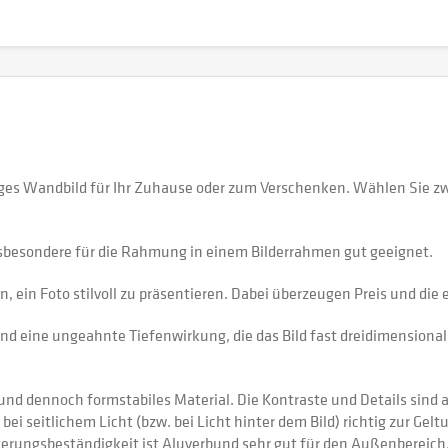
ges Wandbild für Ihr Zuhause oder zum Verschenken. Wählen Sie z
sbesondere für die Rahmung in einem Bilderrahmen gut geeignet.
 ein Foto stilvoll zu präsentieren. Dabei überzeugen Preis und di
nd eine ungeahnte Tiefenwirkung, die das Bild fast dreidimensional 
 dennoch formstabiles Material. Die Kontraste und Details sind auf
 bei seitlichem Licht (bzw. bei Licht hinter dem Bild) richtig zur Gel
itterungsbeständigkeit ist Aluverbund sehr gut für den Außenberei