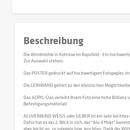
Beschreibung
Die Windmühle in Kottmar im Rapsfeld - Ein hochwerti
Zur Auswahl stehen:
Das POSTER gedruckt auf hochwertigem Fotopapier, in
Die LEINWAND gehört zu den klassischen Möglichkeiten,
Das ACRYL-Glas verleiht Ihrem Foto eine hohe Brillanz u
Befestigungsmaterial)
ALUVERBUND WEISS oder SILBER ist ein sehr leichtes und
Dafür hat es der 2. Blick in sich, der "Alu-Effekt" kommt
aber leicht an, zu spiegeln bzw. leuchten. Dank der W