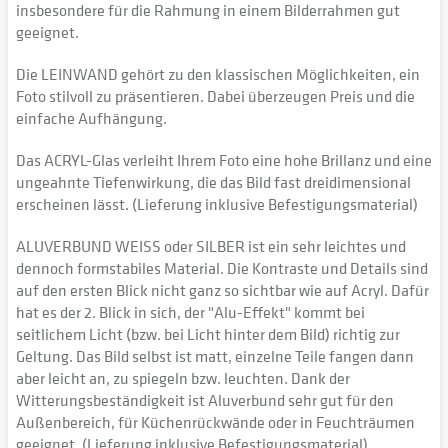
insbesondere für die Rahmung in einem Bilderrahmen gut
geeignet.
Die LEINWAND gehört zu den klassischen Möglichkeiten, ein
Foto stilvoll zu präsentieren. Dabei überzeugen Preis und die
einfache Aufhängung.
Das ACRYL-Glas verleiht Ihrem Foto eine hohe Brillanz und eine
ungeahnte Tiefenwirkung, die das Bild fast dreidimensional
erscheinen lässt. (Lieferung inklusive Befestigungsmaterial)
ALUVERBUND WEISS oder SILBER ist ein sehr leichtes und
dennoch formstabiles Material. Die Kontraste und Details sind
auf den ersten Blick nicht ganz so sichtbar wie auf Acryl. Dafür
hat es der 2. Blick in sich, der "Alu-Effekt" kommt bei
seitlichem Licht (bzw. bei Licht hinter dem Bild) richtig zur
Geltung. Das Bild selbst ist matt, einzelne Teile fangen dann
aber leicht an, zu spiegeln bzw. leuchten. Dank der
Witterungsbeständigkeit ist Aluverbund sehr gut für den
Außenbereich, für Küchenrückwände oder in Feuchträumen
geeignet. (Lieferung inklusive Befestigungsmaterial)