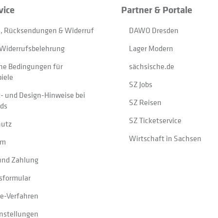
vice
Partner & Portale
, Rücksendungen & Widerruf
DAWO Dresden
Widerrufsbelehrung
Lager Modern
ne Bedingungen für
sächsische.de
iele
SZ Jobs
t- und Design-Hinweise bei
SZ Reisen
ads
SZ Ticketservice
hutz
Wirtschaft in Sachsen
um
und Zahlung
sformular
e-Verfahren
instellungen