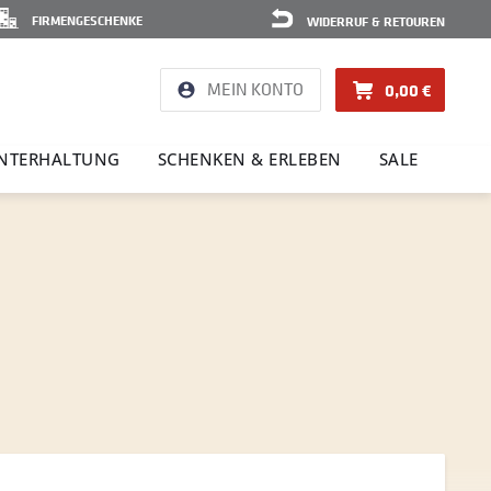
FIRMENGESCHENKE
WIDERRUF & RETOUREN
MEIN KONTO
0,00 €
NTER­HAL­TUNG
SCHENKEN & ERLEBEN
SALE