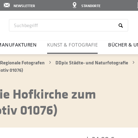
NEWSLETTER
STANDORTE
MANU­FAK­TUREN
KUNST & FOTO­GRAFIE
BÜCHER & U
Regionale Fotografen
DDpix Städte- und Naturfotografie
otiv 01076)
ie Hofkirche zum
tiv 01076)