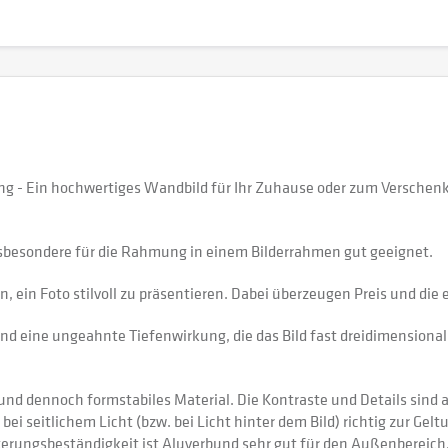
g - Ein hochwertiges Wandbild für Ihr Zuhause oder zum Verschen
sbesondere für die Rahmung in einem Bilderrahmen gut geeignet.
 ein Foto stilvoll zu präsentieren. Dabei überzeugen Preis und di
nd eine ungeahnte Tiefenwirkung, die das Bild fast dreidimensional 
 dennoch formstabiles Material. Die Kontraste und Details sind auf
 bei seitlichem Licht (bzw. bei Licht hinter dem Bild) richtig zur Gel
itterungsbeständigkeit ist Aluverbund sehr gut für den Außenberei