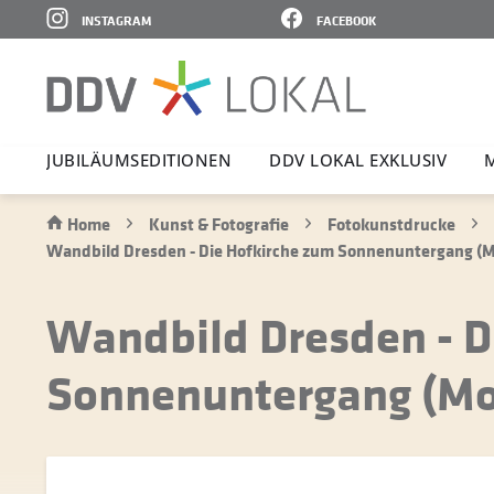
INSTAGRAM
FACEBOOK
JUBI­LÄ­UMS­E­DI­TIONEN
DDV LOKAL EXKLUSIV
Home
Kunst & Fotografie
Fotokunstdrucke
Wandbild Dresden - Die Hofkirche zum Sonnenuntergang (M
Wandbild Dresden - D
Sonnenuntergang (Mo