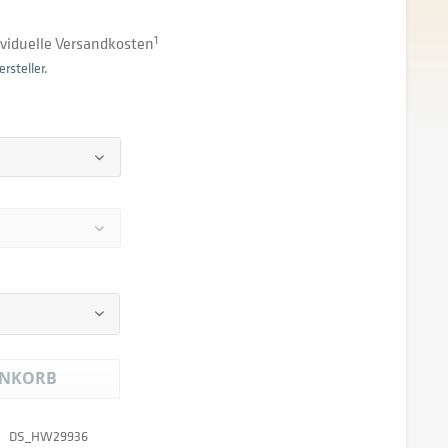
dividuelle Versandkosten
1
rsteller.
NKORB
DS_HW29936