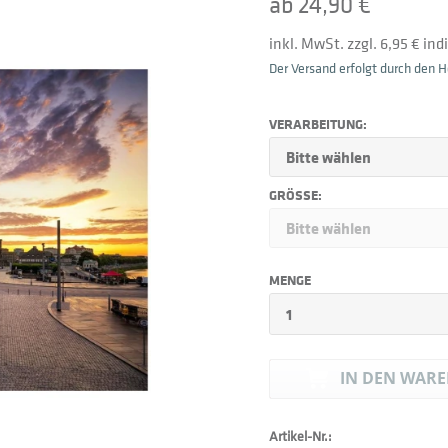
ab 24,90 €
inkl. MwSt. zzgl. 6,95 € in
Der Versand erfolgt durch den He
VERARBEITUNG:
GRÖSSE:
MENGE
IN DEN
WARE
Artikel-Nr.: