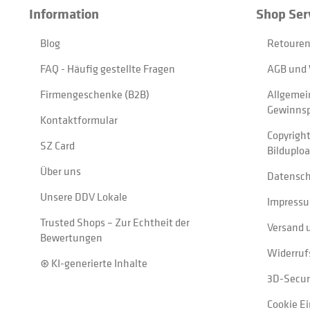
Information
Shop Ser
Blog
Retouren
FAQ - Häufig gestellte Fragen
AGB und 
Firmengeschenke (B2B)
Allgemei
Gewinnsp
Kontaktformular
Copyrigh
SZ Card
Bilduplo
Über uns
Datensc
Unsere DDV Lokale
Impress
Trusted Shops – Zur Echtheit der
Versand 
Bewertungen
Widerruf
⊛ KI-generierte Inhalte
3D-Secur
Cookie E