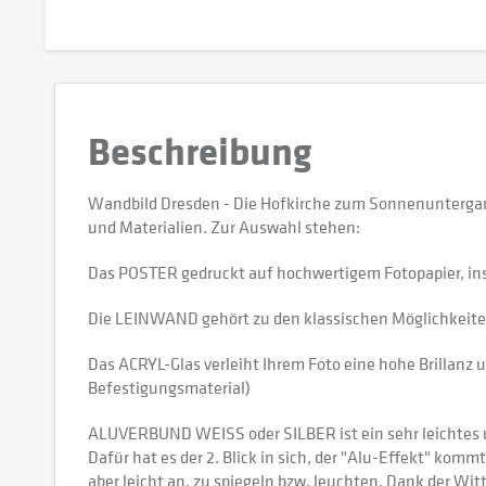
Beschreibung
Wandbild Dresden - Die Hofkirche zum Sonnenuntergan
und Materialien. Zur Auswahl stehen:
Das POSTER gedruckt auf hochwertigem Fotopapier, in
Die LEINWAND gehört zu den klassischen Möglichkeiten,
Das ACRYL-Glas verleiht Ihrem Foto eine hohe Brillanz u
Befestigungsmaterial)
ALUVERBUND WEISS oder SILBER ist ein sehr leichtes und
Dafür hat es der 2. Blick in sich, der "Alu-Effekt" kommt
aber leicht an, zu spiegeln bzw. leuchten. Dank der W