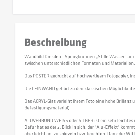
Beschreibung
Wandbild Dresden - Springbrunnen „Stille Wasser“ am
zwischen unterschiedlichen Formaten und Materialien.
Das POSTER gedruckt auf hochwertigem Fotopapier, in
Die LEINWAND gehört zu den klassischen Möglichkeiten,
Das ACRYL-Glas verleiht Ihrem Foto eine hohe Brillanz u
Befestigungsmaterial)
ALUVERBUND WEISS oder SILBER ist ein sehr leichtes und
Dafür hat es der 2. Blick in sich, der "Alu-Effekt" kommt
aber leicht an, zu spiegeln bzw. leuchten. Dank der W