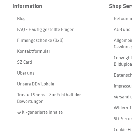
Information
Shop Ser
Blog
Retouren
FAQ - Häufig gestellte Fragen
AGB und 
Firmengeschenke (B2B)
Allgemei
Gewinnsp
Kontaktformular
Copyrigh
SZ Card
Bilduplo
Über uns
Datensc
Unsere DDV Lokale
Impress
Trusted Shops – Zur Echtheit der
Versand 
Bewertungen
Widerruf
⊛ KI-generierte Inhalte
3D-Secur
Cookie E