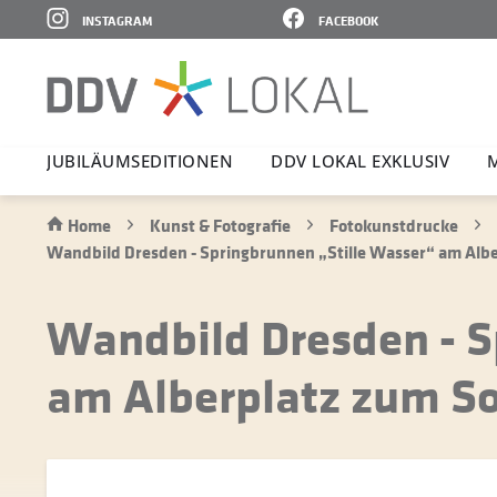
INSTAGRAM
FACEBOOK
JUBI­LÄ­UMS­E­DI­TIONEN
DDV LOKAL EXKLUSIV
Home
Kunst & Fotografie
Fotokunstdrucke
Wandbild Dresden - Springbrunnen „Stille Wasser“ am Alb
Wandbild Dresden - S
am Alberplatz zum S