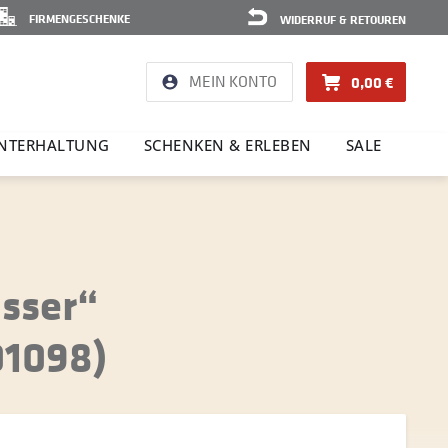
FIRMENGESCHENKE
WIDERRUF & RETOUREN
MEIN KONTO
0,00 €
NTER­HAL­TUNG
SCHENKEN & ERLEBEN
SALE
sser“
01098)