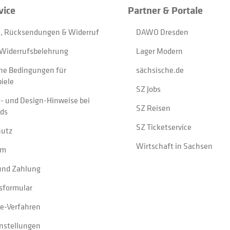
vice
Partner & Portale
, Rücksendungen & Widerruf
DAWO Dresden
Widerrufsbelehrung
Lager Modern
ne Bedingungen für
sächsische.de
iele
SZ Jobs
t- und Design-Hinweise bei
SZ Reisen
ads
SZ Ticketservice
hutz
Wirtschaft in Sachsen
um
und Zahlung
sformular
e-Verfahren
instellungen