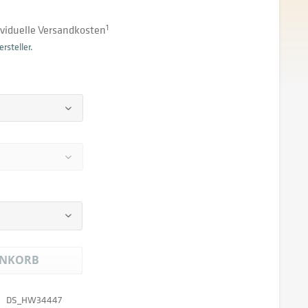
dividuelle Versandkosten
1
rsteller.
NKORB
DS_HW34447