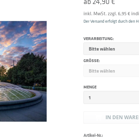
ab 24,90 €
inkl. MwSt. zzgl. 6,95 € in
Der Versand erfolgt durch den He
VERARBEITUNG:
GRÖSSE:
MENGE
IN DEN
WARE
Artikel-Nr.: