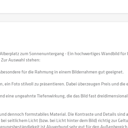
 Alberplatz zum Sonnenuntergang - Ein hochwertiges Wandbild für
 Zur Auswahl stehen:
sbesondere für die Rahmung in einem Bilderrahmen gut geeignet.
 ein Foto stilvoll zu präsentieren. Dabei überzeugen Preis und di
nd eine ungeahnte Tiefenwirkung, die das Bild fast dreidimensional 
 dennoch formstabiles Material. Die Kontraste und Details sind auf
 bei seitlichem Licht (bzw. bei Licht hinter dem Bild) richtig zur Gel
itterungsbeständigkeit ist Aluverbund sehr gut für den Außenberei