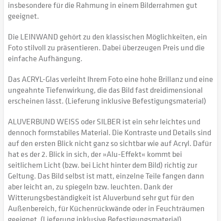
insbesondere für die Rahmung in einem Bilderrahmen gut
geeignet.
Die LEINWAND gehört zu den klassischen Möglichkeiten, ein
Foto stilvoll zu präsentieren. Dabei überzeugen Preis und die
einfache Aufhängung.
Das ACRYL-Glas verleiht Ihrem Foto eine hohe Brillanz und eine
ungeahnte Tiefenwirkung, die das Bild fast dreidimensional
erscheinen lässt. (Lieferung inklusive Befestigungsmaterial)
ALUVERBUND WEISS oder SILBER ist ein sehr leichtes und
dennoch formstabiles Material. Die Kontraste und Details sind
auf den ersten Blick nicht ganz so sichtbar wie auf Acryl. Dafür
hat es der 2. Blick in sich, der »Alu-Effekt« kommt bei
seitlichem Licht (bzw. bei Licht hinter dem Bild) richtig zur
Geltung. Das Bild selbst ist matt, einzelne Teile fangen dann
aber leicht an, zu spiegeln bzw. leuchten. Dank der
Witterungsbeständigkeit ist Aluverbund sehr gut für den
Außenbereich, für Küchenrückwände oder in Feuchträumen
geeignet. (Lieferung inklusive Befestigungsmaterial)