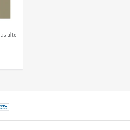
das alte
1