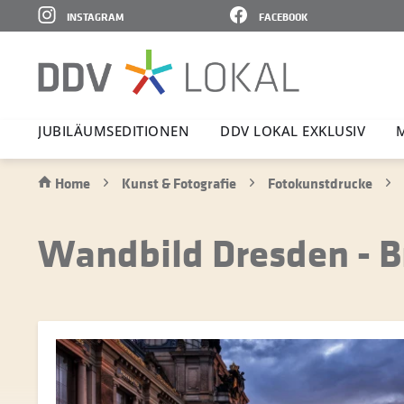
INSTAGRAM
FACEBOOK
JUBI­LÄ­UMS­E­DI­TIONEN
DDV LOKAL EXKLUSIV
Home
Kunst & Fotografie
Fotokunstdrucke
Wandbild Dresden - Br