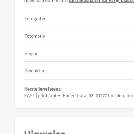
Download Datenblatt:
Abstandshalter für Acryl-Glas 
Fotografen
Fotomotiv
Region
Produktart
Herstellerreferenz:
EAST | print GmbH
Enderstraße 92
01277 Dresden
inf
Hinweise