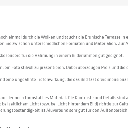
ch einmal durch die Wolken und taucht die Brühlsche Terrasse in e
en Sie zwischen unterschiedlichen Formaten und Materialien. Zur 
sbesondere für die Rahmung in einem Bilderrahmen gut geeignet.
 ein Foto stilvoll zu präsentieren. Dabei überzeugen Preis und di
nd eine ungeahnte Tiefenwirkung, die das Bild fast dreidimensional 
 dennoch formstabiles Material. Die Kontraste und Details sind auf
 bei seitlichem Licht (bzw. bei Licht hinter dem Bild) richtig zur Gel
itterungsbeständigkeit ist Aluverbund sehr gut für den Außenberei