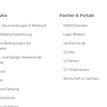
vice
Partner & Portale
, Rücksendungen & Widerruf
DAWO Dresden
Widerrufsbelehrung
Lager Modern
ne Bedingungen für
sächsische.de
iele
SZ Jobs
t- und Design-Hinweise bei
SZ Reisen
ads
SZ Ticketservice
hutz
Wirtschaft in Sachsen
um
und Zahlung
sformular
e-Verfahren