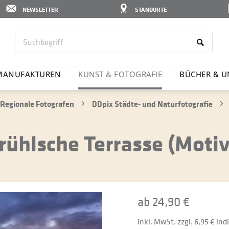
NEWSLETTER
STANDORTE
MANU­FAK­TUREN
KUNST & FOTO­GRAFIE
BÜCHER & U
Regionale Fotografen
DDpix Städte- und Naturfotografie
ühlsche Terrasse (Motiv
ab 24,90 €
inkl. MwSt. zzgl. 6,95 € in