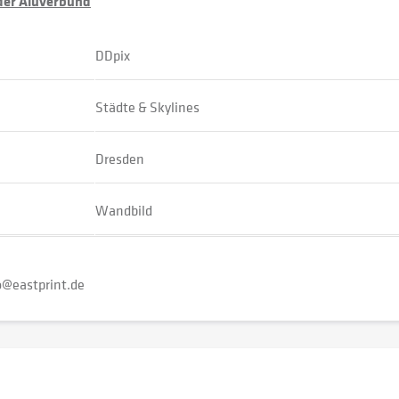
oder Aluverbund
DDpix
Städte & Skylines
Dresden
Wandbild
o@eastprint.de