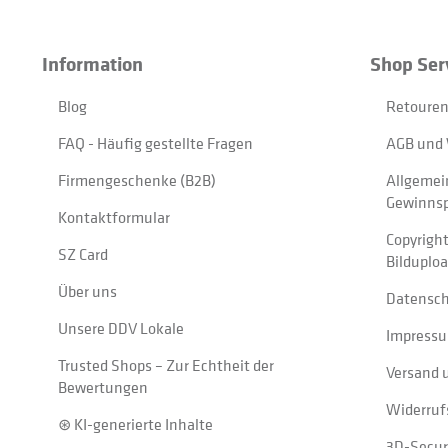
Information
Shop Ser
Blog
Retouren
FAQ - Häufig gestellte Fragen
AGB und 
Firmengeschenke (B2B)
Allgemei
Gewinnsp
Kontaktformular
Copyrigh
SZ Card
Bilduplo
Über uns
Datensc
Unsere DDV Lokale
Impress
Trusted Shops – Zur Echtheit der
Versand 
Bewertungen
Widerruf
⊛ KI-generierte Inhalte
3D-Secur