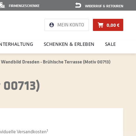
FIRMENGESCHENKE
WIDERRUF & RETOUREN
MEIN KONTO
0,00 €
NTER­HAL­TUNG
SCHENKEN & ERLEBEN
SALE
Wandbild Dresden - Brühlsche Terrasse (Motiv 00713)
 00713)
dividuelle Versandkosten
1