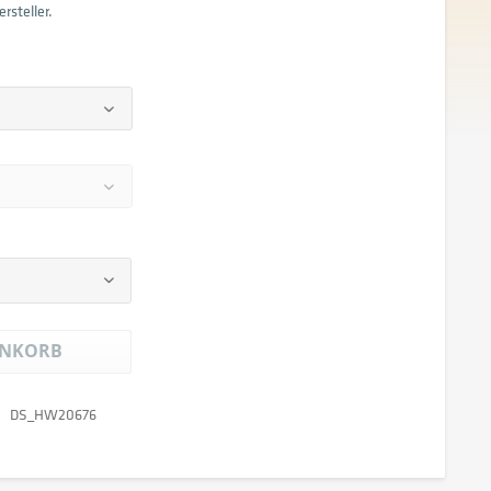
rsteller.
NKORB
DS_HW20676