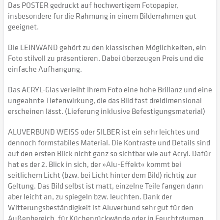
Das POSTER gedruckt auf hochwertigem Fotopapier,
insbesondere für die Rahmung in einem Bilderrahmen gut
geeignet.
Die LEINWAND gehört zu den klassischen Möglichkeiten, ein
Foto stilvoll zu präsentieren. Dabei überzeugen Preis und die
einfache Aufhängung.
Das ACRYL-Glas verleiht Ihrem Foto eine hohe Brillanz und eine
ungeahnte Tiefenwirkung, die das Bild fast dreidimensional
erscheinen lässt. (Lieferung inklusive Befestigungsmaterial)
ALUVERBUND WEISS oder SILBER ist ein sehr leichtes und
dennoch formstabiles Material. Die Kontraste und Details sind
auf den ersten Blick nicht ganz so sichtbar wie auf Acryl. Dafür
hat es der 2. Blick in sich, der »Alu-Effekt« kommt bei
seitlichem Licht (bzw. bei Licht hinter dem Bild) richtig zur
Geltung. Das Bild selbst ist matt, einzelne Teile fangen dann
aber leicht an, zu spiegeln bzw. leuchten. Dank der
Witterungsbeständigkeit ist Aluverbund sehr gut für den
Außenbereich, für Küchenrückwände oder in Feuchträumen