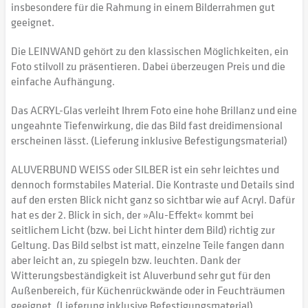
insbesondere für die Rahmung in einem Bilderrahmen gut
geeignet.
Die LEINWAND gehört zu den klassischen Möglichkeiten, ein
Foto stilvoll zu präsentieren. Dabei überzeugen Preis und die
einfache Aufhängung.
Das ACRYL-Glas verleiht Ihrem Foto eine hohe Brillanz und eine
ungeahnte Tiefenwirkung, die das Bild fast dreidimensional
erscheinen lässt. (Lieferung inklusive Befestigungsmaterial)
ALUVERBUND WEISS oder SILBER ist ein sehr leichtes und
dennoch formstabiles Material. Die Kontraste und Details sind
auf den ersten Blick nicht ganz so sichtbar wie auf Acryl. Dafür
hat es der 2. Blick in sich, der »Alu-Effekt« kommt bei
seitlichem Licht (bzw. bei Licht hinter dem Bild) richtig zur
Geltung. Das Bild selbst ist matt, einzelne Teile fangen dann
aber leicht an, zu spiegeln bzw. leuchten. Dank der
Witterungsbeständigkeit ist Aluverbund sehr gut für den
Außenbereich, für Küchenrückwände oder in Feuchträumen
geeignet. (Lieferung inklusive Befestigungsmaterial)