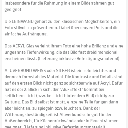
insbesondere für die Rahmung in einem Bilderrahmen gut
geeignet.
Die LEINWAND gehört zu den klassischen Möglichkeiten, ein
Foto stilvoll zu präsentieren. Dabei überzeugen Preis und die
einfache Aufhängung.
Das ACRYL-Glas verleiht Ihrem Foto eine hohe Brillanz und eine
ungeahnte Tiefenwirkung, die das Bild fast dreidimensional
erscheinen lässt. (Lieferung inklusive Befestigungsmaterial)
ALUVERBUND WEISS oder SILBER ist ein sehr leichtes und
dennoch formstabiles Material. Die Kontraste und Details sind
auf den ersten Blick nicht ganz so sichtbar wie auf Acryl. Dafür
hat es der 2. Blick in sich, der "Alu-Effekt" kommt bei
seitlichem Licht (bzw. bei Licht hinter dem Bild) richtig zur
Geltung. Das Bild selbst ist matt, einzelne Teile fangen dann
aber leicht an, zu spiegeln bzw. leuchten. Dank der
Witterungsbeständigkeit ist Aluverbund sehr gut für den
Außenbereich, für Küchenrückwände oder in Feuchträumen
geeignet. (Lieferung inklusive Befestigungsmaterial)