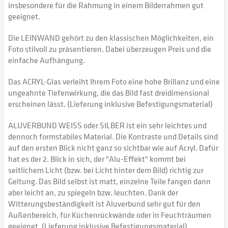
insbesondere für die Rahmung in einem Bilderrahmen gut
geeignet.
Die LEINWAND gehört zu den klassischen Möglichkeiten, ein
Foto stilvoll zu präsentieren. Dabei überzeugen Preis und die
einfache Aufhängung.
Das ACRYL-Glas verleiht Ihrem Foto eine hohe Brillanz und eine
ungeahnte Tiefenwirkung, die das Bild fast dreidimensional
erscheinen lässt. (Lieferung inklusive Befestigungsmaterial)
ALUVERBUND WEISS oder SILBER ist ein sehr leichtes und
dennoch formstabiles Material. Die Kontraste und Details sind
auf den ersten Blick nicht ganz so sichtbar wie auf Acryl. Dafür
hat es der 2. Blick in sich, der "Alu-Effekt" kommt bei
seitlichem Licht (bzw. bei Licht hinter dem Bild) richtig zur
Geltung. Das Bild selbst ist matt, einzelne Teile fangen dann
aber leicht an, zu spiegeln bzw. leuchten. Dank der
Witterungsbeständigkeit ist Aluverbund sehr gut für den
Außenbereich, für Küchenrückwände oder in Feuchträumen
geeignet. (Lieferung inklusive Befestigungsmaterial)