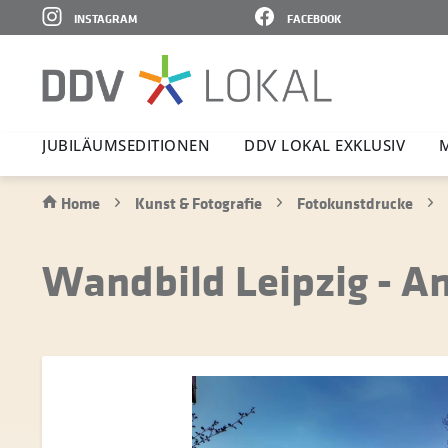
INSTAGRAM
FACEBOOK
JUBI­LÄ­UMS­E­DI­TIONEN
DDV LOKAL EXKLUSIV
Home
Kunst & Fotografie
Fotokunstdrucke
Wandbild Leipzig - A