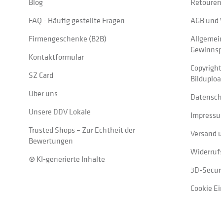
Blog
Retouren
FAQ - Häufig gestellte Fragen
AGB und 
Firmengeschenke (B2B)
Allgemei
Gewinnsp
Kontaktformular
Copyrigh
SZ Card
Bilduplo
Über uns
Datensc
Unsere DDV Lokale
Impress
Trusted Shops – Zur Echtheit der
Versand 
Bewertungen
Widerruf
⊛ KI-generierte Inhalte
3D-Secur
Cookie E