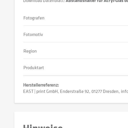
Download Datenblatt:
Abstandshalter für Acryl-Glas 
Fotografen
Fotomotiv
Region
Produktart
Herstellerreferenz:
EAST | print GmbH
Enderstraße 92
01277 Dresden
inf
Hinweise