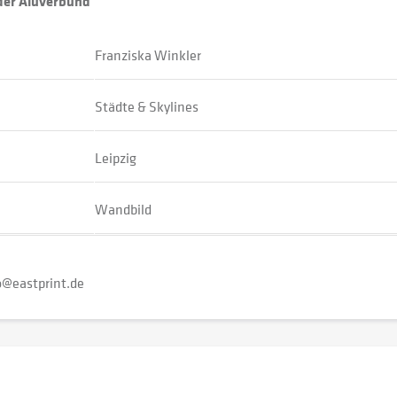
oder Aluverbund
Franziska Winkler
Städte & Skylines
Leipzig
Wandbild
o@eastprint.de