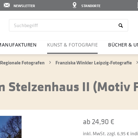
NEWSLETTER
STANDORTE
MANU­FAK­TUREN
KUNST & FOTO­GRAFIE
BÜCHER & U
Regionale Fotografen
Franziska Winkler Leipzig-Fotografie
m Stelzenhaus II (Motiv
ab 24,90 €
inkl. MwSt. zzgl. 6,95 € in