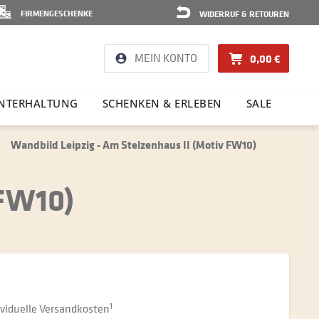
FIRMENGESCHENKE
WIDERRUF & RETOUREN
MEIN KONTO
0,00 €
NTER­HAL­TUNG
SCHENKEN & ERLEBEN
SALE
Wandbild Leipzig - Am Stelzenhaus II (Motiv FW10)
 FW10)
dividuelle Versandkosten
1