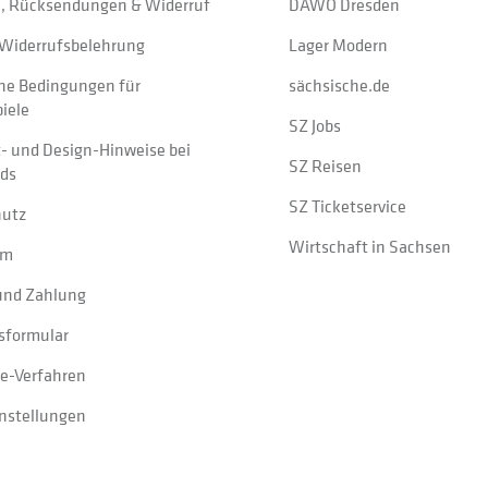
, Rücksendungen & Widerruf
DAWO Dresden
Widerrufsbelehrung
Lager Modern
ne Bedingungen für
sächsische.de
iele
SZ Jobs
t- und Design-Hinweise bei
SZ Reisen
ads
SZ Ticketservice
hutz
Wirtschaft in Sachsen
um
und Zahlung
sformular
e-Verfahren
instellungen