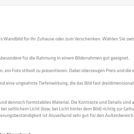
ges Wandbild für Ihr Zuhause oder zum Verschenken. Wählen Sie zwi
sbesondere für die Rahmung in einem Bilderrahmen gut geeignet.
 ein Foto stilvoll zu präsentieren. Dabei überzeugen Preis und di
nd eine ungeahnte Tiefenwirkung, die das Bild fast dreidimensional 
 dennoch formstabiles Material. Die Kontraste und Details sind auf
 bei seitlichem Licht (bzw. bei Licht hinter dem Bild) richtig zur Gel
itterungsbeständigkeit ist Aluverbund sehr gut für den Außenberei