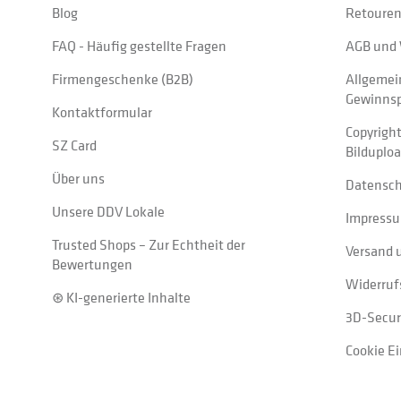
Blog
Retouren
FAQ - Häufig gestellte Fragen
AGB und 
Firmengeschenke (B2B)
Allgemei
Gewinnsp
Kontaktformular
Copyrigh
SZ Card
Bilduplo
Über uns
Datensc
Unsere DDV Lokale
Impress
Trusted Shops – Zur Echtheit der
Versand 
Bewertungen
Widerruf
⊛ KI-generierte Inhalte
3D-Secur
Cookie E