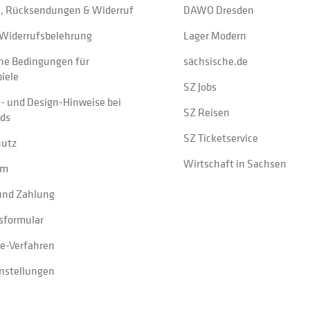
, Rücksendungen & Widerruf
DAWO Dresden
Widerrufsbelehrung
Lager Modern
ne Bedingungen für
sächsische.de
iele
SZ Jobs
t- und Design-Hinweise bei
SZ Reisen
ads
SZ Ticketservice
hutz
Wirtschaft in Sachsen
um
und Zahlung
sformular
e-Verfahren
instellungen