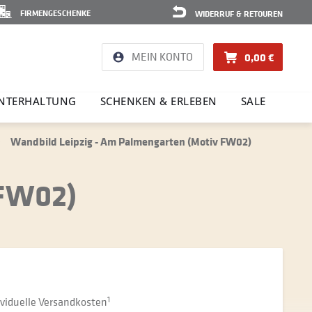
FIRMENGESCHENKE
WIDERRUF & RETOUREN
MEIN KONTO
0,00 €
NTER­HAL­TUNG
SCHENKEN & ERLEBEN
SALE
Wandbild Leipzig - Am Palmengarten (Motiv FW02)
 FW02)
dividuelle Versandkosten
1