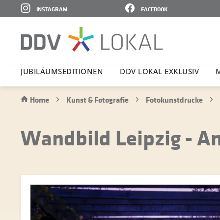
INSTAGRAM
FACEBOOK
JUBI­LÄ­UMS­E­DI­TIONEN
DDV LOKAL EXKLUSIV
Home
Kunst & Fotografie
Fotokunstdrucke
Wandbild Leipzig - 