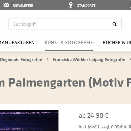
NEWSLETTER
STANDORTE
MANU­FAK­TUREN
KUNST & FOTO­GRAFIE
BÜCHER & U
Regionale Fotografen
Franziska Winkler Leipzig-Fotografie
Am Palmengarten (Motiv
ab 24,90 €
inkl. MwSt. zzgl. 6,95 € in