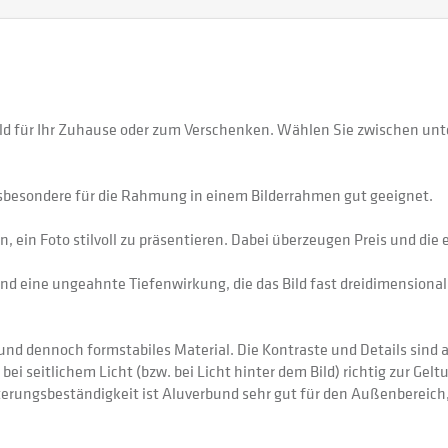
ld für Ihr Zuhause oder zum Verschenken. Wählen Sie zwischen unt
sbesondere für die Rahmung in einem Bilderrahmen gut geeignet.
 ein Foto stilvoll zu präsentieren. Dabei überzeugen Preis und di
nd eine ungeahnte Tiefenwirkung, die das Bild fast dreidimensional 
 dennoch formstabiles Material. Die Kontraste und Details sind auf
 bei seitlichem Licht (bzw. bei Licht hinter dem Bild) richtig zur Gel
itterungsbeständigkeit ist Aluverbund sehr gut für den Außenberei