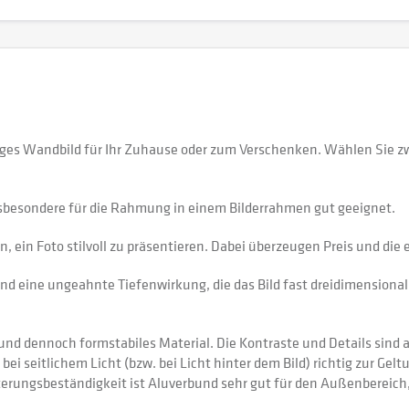
rtiges Wandbild für Ihr Zuhause oder zum Verschenken. Wählen Sie 
sbesondere für die Rahmung in einem Bilderrahmen gut geeignet.
 ein Foto stilvoll zu präsentieren. Dabei überzeugen Preis und di
nd eine ungeahnte Tiefenwirkung, die das Bild fast dreidimensional 
 dennoch formstabiles Material. Die Kontraste und Details sind auf
 bei seitlichem Licht (bzw. bei Licht hinter dem Bild) richtig zur Gel
itterungsbeständigkeit ist Aluverbund sehr gut für den Außenberei