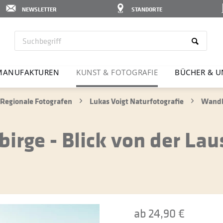
NEWSLETTER
STANDORTE
MANU­FAK­TUREN
KUNST & FOTO­GRAFIE
BÜCHER & U
Regionale Fotografen
Lukas Voigt Naturfotografie
Wandbi
irge - Blick von der Lau
ab 24,90 €