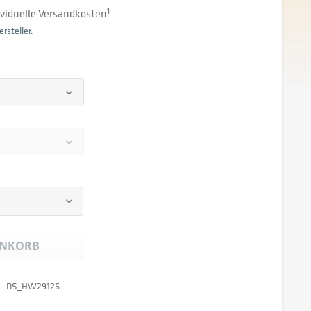
dividuelle Versandkosten
1
rsteller.
NKORB
DS_HW29126