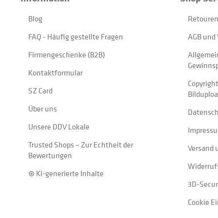
Blog
Retouren
FAQ - Häufig gestellte Fragen
AGB und 
Firmengeschenke (B2B)
Allgemei
Gewinnsp
Kontaktformular
Copyrigh
SZ Card
Bilduplo
Über uns
Datensc
Unsere DDV Lokale
Impress
Trusted Shops – Zur Echtheit der
Versand 
Bewertungen
Widerruf
⊛ KI-generierte Inhalte
3D-Secur
Cookie E