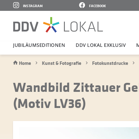
INSTAGRAM
FACEBOOK
JUBI­LÄ­UMS­E­DI­TIONEN
DDV LOKAL EXKLUSIV
Home
Kunst & Fotografie
Fotokunstdrucke
Wandbild Zittauer Geb
(Motiv LV36)