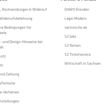
, Rücksendungen & Widerruf
DAWO Dresden
Widerrufsbelehrung
Lager Modern
ne Bedingungen für
sächsische.de
iele
SZ Jobs
t- und Design-Hinweise bei
SZ Reisen
ads
SZ Ticketservice
hutz
Wirtschaft in Sachsen
um
und Zahlung
sformular
e-Verfahren
instellungen