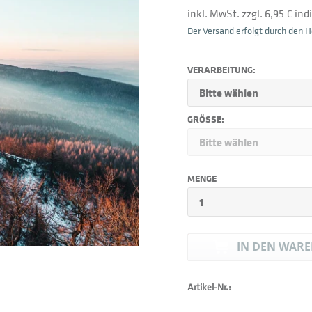
inkl. MwSt. zzgl. 6,95 € in
Der Versand erfolgt durch den He
VERARBEITUNG:
GRÖSSE:
MENGE
IN DEN
WARE
Artikel-Nr.: