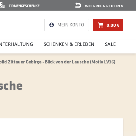
FIRMENGESCHENKE
WIDERRUF & RETOUREN
MEIN KONTO
0,00 €
NTER­HAL­TUNG
SCHENKEN & ERLEBEN
SALE
ld Zittauer Gebirge - Blick von der Lausche (Motiv LV36)
sche