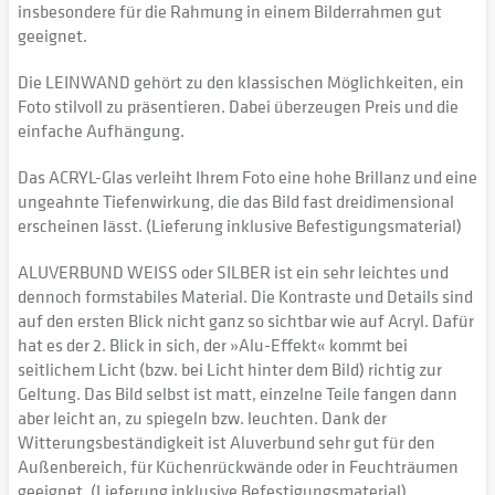
insbesondere für die Rahmung in einem Bilderrahmen gut
geeignet.
Die LEINWAND gehört zu den klassischen Möglichkeiten, ein
Foto stilvoll zu präsentieren. Dabei überzeugen Preis und die
einfache Aufhängung.
Das ACRYL-Glas verleiht Ihrem Foto eine hohe Brillanz und eine
ungeahnte Tiefenwirkung, die das Bild fast dreidimensional
erscheinen lässt. (Lieferung inklusive Befestigungsmaterial)
ALUVERBUND WEISS oder SILBER ist ein sehr leichtes und
dennoch formstabiles Material. Die Kontraste und Details sind
auf den ersten Blick nicht ganz so sichtbar wie auf Acryl. Dafür
hat es der 2. Blick in sich, der »Alu-Effekt« kommt bei
seitlichem Licht (bzw. bei Licht hinter dem Bild) richtig zur
Geltung. Das Bild selbst ist matt, einzelne Teile fangen dann
aber leicht an, zu spiegeln bzw. leuchten. Dank der
Witterungsbeständigkeit ist Aluverbund sehr gut für den
Außenbereich, für Küchenrückwände oder in Feuchträumen
geeignet. (Lieferung inklusive Befestigungsmaterial)