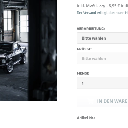
inkl. MwSt. zzgl. 6,95 € in
Der Versand erfolgt durch den He
VERARBEITUNG:
GRÖSSE:
MENGE
IN DEN
WARE
Artikel-Nr.: