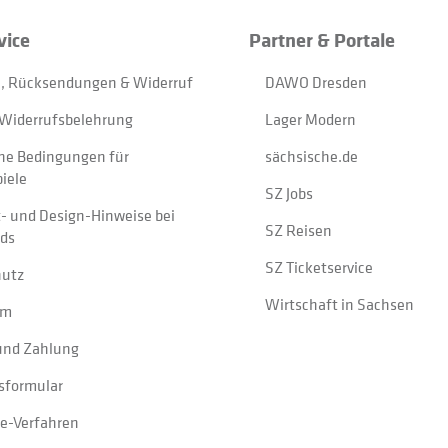
vice
Partner & Portale
, Rücksendungen & Widerruf
DAWO Dresden
Widerrufsbelehrung
Lager Modern
ne Bedingungen für
sächsische.de
iele
SZ Jobs
t- und Design-Hinweise bei
SZ Reisen
ads
SZ Ticketservice
hutz
Wirtschaft in Sachsen
um
und Zahlung
sformular
e-Verfahren