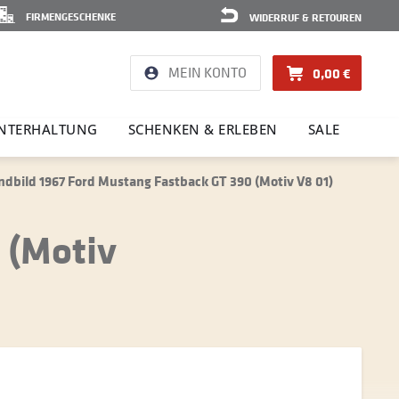
FIRMENGESCHENKE
WIDERRUF & RETOUREN
MEIN KONTO
0,00 €
NTER­HAL­TUNG
SCHENKEN & ERLEBEN
SALE
dbild 1967 Ford Mustang Fastback GT 390 (Motiv V8 01)
 (Motiv