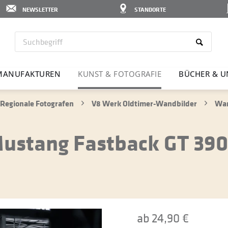
NEWSLETTER
STANDORTE
MANU­FAK­TUREN
KUNST & FOTO­GRAFIE
BÜCHER & U
Regionale Fotografen
V8 Werk Oldtimer-Wandbilder
Wan
ustang Fastback GT 390
ab 24,90 €