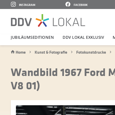
INSTAGRAM
FACEBOOK
JUBI­LÄ­UMS­E­DI­TIONEN
DDV LOKAL EXKLUSIV
Home
Kunst & Fotografie
Fotokunstdrucke
Wandbild 1967 Ford M
V8 01)