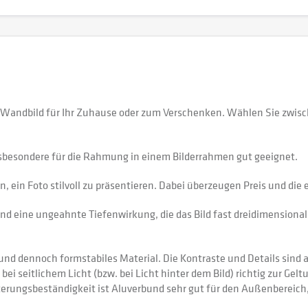
 Wandbild für Ihr Zuhause oder zum Verschenken. Wählen Sie zwisc
sbesondere für die Rahmung in einem Bilderrahmen gut geeignet.
 ein Foto stilvoll zu präsentieren. Dabei überzeugen Preis und di
nd eine ungeahnte Tiefenwirkung, die das Bild fast dreidimensional 
 dennoch formstabiles Material. Die Kontraste und Details sind auf
 bei seitlichem Licht (bzw. bei Licht hinter dem Bild) richtig zur Gel
itterungsbeständigkeit ist Aluverbund sehr gut für den Außenberei