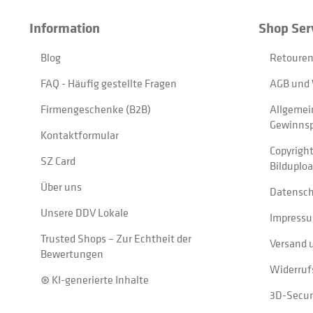
Information
Shop Ser
Blog
Retouren
FAQ - Häufig gestellte Fragen
AGB und 
Firmengeschenke (B2B)
Allgemei
Gewinnsp
Kontaktformular
Copyrigh
SZ Card
Bilduplo
Über uns
Datensc
Unsere DDV Lokale
Impress
Trusted Shops – Zur Echtheit der
Versand 
Bewertungen
Widerruf
⊛ KI-generierte Inhalte
3D-Secur