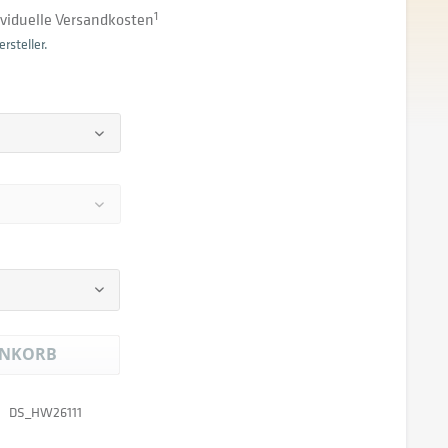
dividuelle Versandkosten
1
rsteller.
NKORB
DS_HW26111